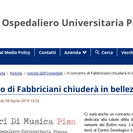
 Ospedaliero Universitaria P
al Media Policy
Contatti
Azienda
Cerca
Vecch
nda
Notizie
notizie dell'ospedale
Il concerto di Fabbriciani chiuderà i
to di Fabbriciani chiuderà in bell
dì, 09 Aprile 2019 14:32
Ci sarà anche un concerto di
dedicata alla salute della 
network dei Bollini rosa. L
terrà al Centro Senologico i