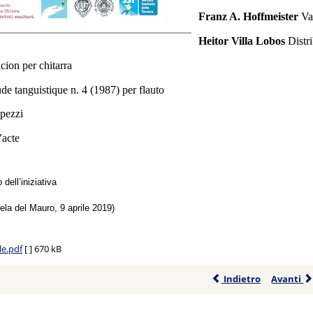
Franz A. Hoffmeister
Va
Heitor Villa Lobos
Distri
cion per chitarra
ude
tanguistique n. 4 (1987) per flauto
pezzi
’acte
 dell’iniziativa
la del Mauro, 9 aprile 2019)
le.pdf
[ ]
670 kB
Indietro
Avanti