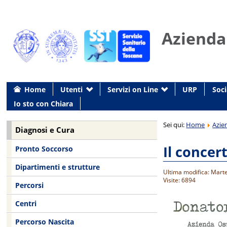
Azienda
Home
Utenti
Servizi on Line
URP
Soci
Io sto con Chiara
Sei qui:
Home
Azie
Diagnosi e Cura
Il concer
Pronto Soccorso
Dipartimenti e strutture
Ultima modifica: Marte
Visite: 6894
Percorsi
Centri
Percorso Nascita