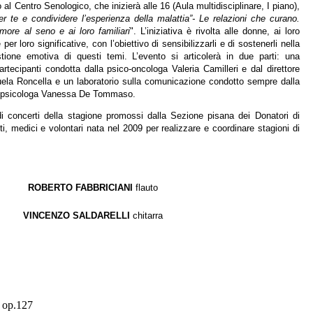
al Centro Senologico, che inizierà alle 16 (Aula multidisciplinare, I piano),
er te e condividere l’esperienza della malattia”- Le relazioni che curano.
ore al seno e ai loro familiari
". L’iniziativa è rivolta alle donne, ai loro
 per loro significative, con l’obiettivo di sensibilizzarli e di sostenerli nella
ione emotiva di questi temi. L’evento si articolerà in due parti: una
artecipanti condotta dalla psico-oncologa Valeria Camilleri e dal direttore
ela Roncella e un laboratorio sulla comunicazione condotto sempre dalla
a psicologa Vanessa De Tommaso.
di concerti della stagione promossi dalla Sezione pisana dei Donatori di
i, medici e volontari nata nel 2009 per realizzare e coordinare stagioni di
ROBERTO FABBRICIANI
flauto
VINCENZO SALDARELLI
chitarra
 op.127