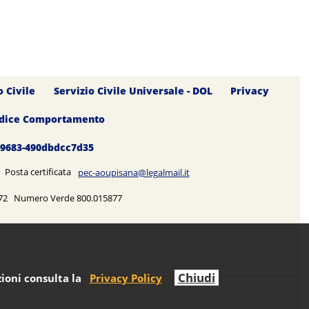
o Civile
Servizio Civile Universale - DOL
Privacy
dice Comportamento
0-9683-490dbdcc7d35
5 Posta certificata
pec-aoupisana@legalmail.it
5272 Numero Verde 800.015877
Chiudi
ioni consulta la
Privacy Policy