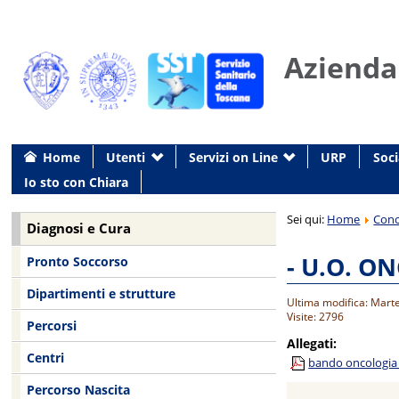
Azienda
Home
Utenti
Servizi on Line
URP
Soci
Io sto con Chiara
Sei qui:
Home
Conc
Diagnosi e Cura
- U.O. O
Pronto Soccorso
Dipartimenti e strutture
Ultima modifica: Marte
Visite: 2796
Percorsi
Allegati:
Centri
bando oncologia 2
Percorso Nascita