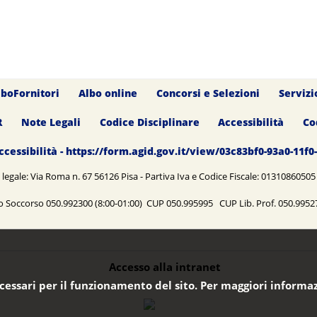
lboFornitori
Albo online
Concorsi e Selezioni
Servizi
R
Note Legali
Codice Disciplinare
Accessibilità
Co
ccessibilità - https://form.agid.gov.it/view/03c83bf0-93a0-11f
legale: Via Roma n. 67 56126 Pisa - Partiva Iva e Codice Fiscale: 0131086050
o Soccorso 050.992300 (8:00-01:00) CUP 050.995995 CUP Lib. Prof. 050.99
Accesso alla intranet
ecessari per il funzionamento del sito. Per maggiori informaz