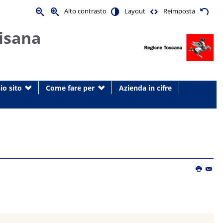
Alto contrasto
Layout
Reimposta
isana
io sito
Come fare per
Azienda in cifre