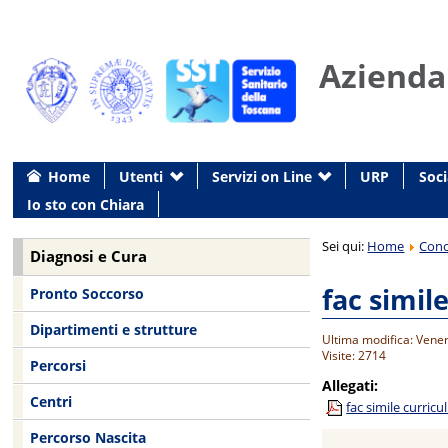
Azienda
Home
Utenti
Servizi on Line
URP
Soci
Io sto con Chiara
Sei qui:
Home
Conc
Diagnosi e Cura
fac simil
Pronto Soccorso
Dipartimenti e strutture
Ultima modifica: Vene
Visite: 2714
Percorsi
Allegati:
Centri
fac simile curric
Percorso Nascita