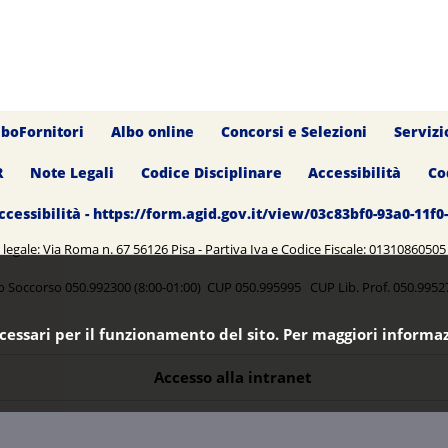
lboFornitori
Albo online
Concorsi e Selezioni
Servizi
R
Note Legali
Codice Disciplinare
Accessibilità
Co
ccessibilità - https://form.agid.gov.it/view/03c83bf0-93a0-11f
legale: Via Roma n. 67 56126 Pisa - Partiva Iva e Codice Fiscale: 0131086050
o Soccorso 050.992300 (8:00-01:00) CUP 050.995995 CUP Lib. Prof. 050.99
ecessari per il funzionamento del sito. Per maggiori informaz
Accesso alla intranet