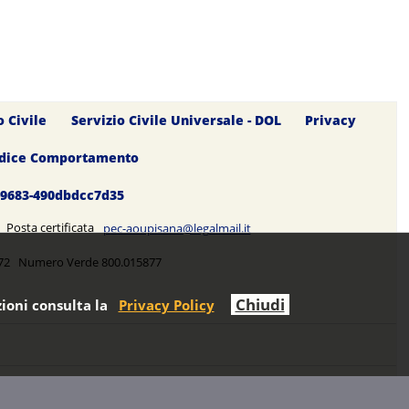
o Civile
Servizio Civile Universale - DOL
Privacy
dice Comportamento
0-9683-490dbdcc7d35
5 Posta certificata
pec-aoupisana@legalmail.it
5272 Numero Verde 800.015877
Chiudi
ioni consulta la
Privacy Policy