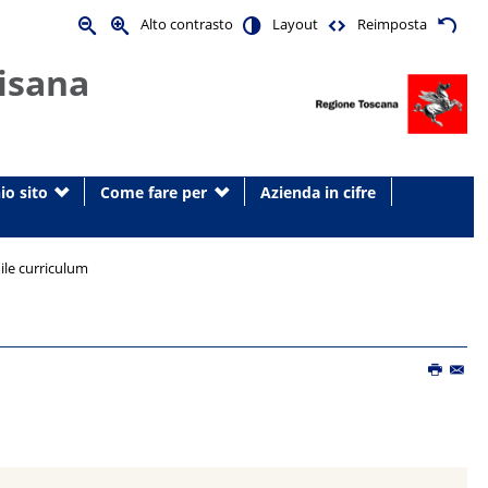
Alto contrasto
Layout
Reimposta
isana
io sito
Come fare per
Azienda in cifre
mile curriculum