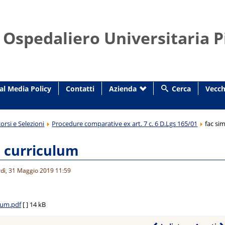
 Ospedaliero Universitaria P
al Media Policy
Contatti
Azienda
Cerca
Vecch
orsi e Selezioni
Procedure comparative ex art. 7 c. 6 D.Lgs 165/01
fac si
e curriculum
rdì, 31 Maggio 2019 11:59
ulum.pdf
[ ]
14 kB