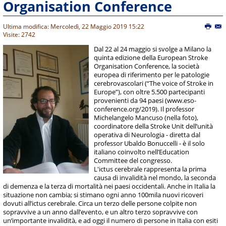
Organisation Conference
Ultima modifica: Mercoledì, 22 Maggio 2019 15:22
Visite: 2742
Dal 22 al 24 maggio si svolge a Milano la
quinta edizione della European Stroke
Organisation Conference, la società
europea di riferimento per le patologie
cerebrovascolari (“The voice of Stroke in
Europe”), con oltre 5.500 partecipanti
provenienti da 94 paesi (www.eso-
conference.org/2019). Il professor
Michelangelo Mancuso (nella foto),
coordinatore della Stroke Unit dell’unità
operativa di Neurologia - diretta dal
professor Ubaldo Bonuccelli - è il solo
italiano coinvolto nell’Education
Committee del congresso.
L'ictus cerebrale rappresenta la prima
causa di invalidità nel mondo, la seconda
di demenza e la terza di mortalità nei paesi occidentali. Anche in Italia la
situazione non cambia; si stimano ogni anno 100mila nuovi ricoveri
dovuti all’ictus cerebrale. Circa un terzo delle persone colpite non
sopravvive a un anno dall’evento, e un altro terzo sopravvive con
un’importante invalidità, e ad oggi il numero di persone in Italia con esiti