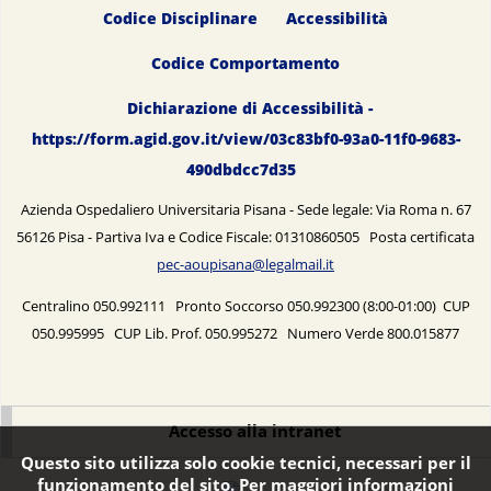
Codice Disciplinare
Accessibilità
Codice Comportamento
Dichiarazione di Accessibilità -
https://form.agid.gov.it/view/03c83bf0-93a0-11f0-9683-
490dbdcc7d35
Azienda Ospedaliero Universitaria Pisana - Sede legale: Via Roma n. 67
56126 Pisa - Partiva Iva e Codice Fiscale: 01310860505 Posta certificata
pec-aoupisana@legalmail.it
Centralino 050.992111 Pronto Soccorso 050.992300 (8:00-01:00) CUP
050.995995 CUP Lib. Prof. 050.995272 Numero Verde 800.015877
Accesso alla intranet
Questo sito utilizza solo cookie tecnici, necessari per il
funzionamento del sito. Per maggiori informazioni