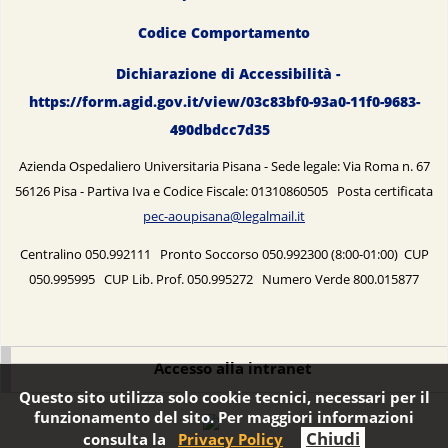
Codice Comportamento
Dichiarazione di Accessibilità -
https://form.agid.gov.it/view/03c83bf0-93a0-11f0-9683-
490dbdcc7d35
Azienda Ospedaliero Universitaria Pisana - Sede legale: Via Roma n. 67
56126 Pisa - Partiva Iva e Codice Fiscale: 01310860505 Posta certificata
pec-aoupisana@legalmail.it
Centralino 050.992111 Pronto Soccorso 050.992300 (8:00-01:00) CUP
050.995995 CUP Lib. Prof. 050.995272 Numero Verde 800.015877
Accesso alla intranet
Questo sito utilizza solo cookie tecnici, necessari per il
funzionamento del sito. Per maggiori informazioni
Chiudi
consulta la
Privacy Policy