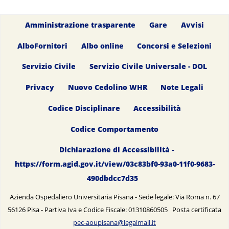
Amministrazione trasparente
Gare
Avvisi
AlboFornitori
Albo online
Concorsi e Selezioni
Servizio Civile
Servizio Civile Universale - DOL
Privacy
Nuovo Cedolino WHR
Note Legali
Codice Disciplinare
Accessibilità
Codice Comportamento
Dichiarazione di Accessibilità -
https://form.agid.gov.it/view/03c83bf0-93a0-11f0-9683-
490dbdcc7d35
Azienda Ospedaliero Universitaria Pisana - Sede legale: Via Roma n. 67
56126 Pisa - Partiva Iva e Codice Fiscale: 01310860505 Posta certificata
pec-aoupisana@legalmail.it