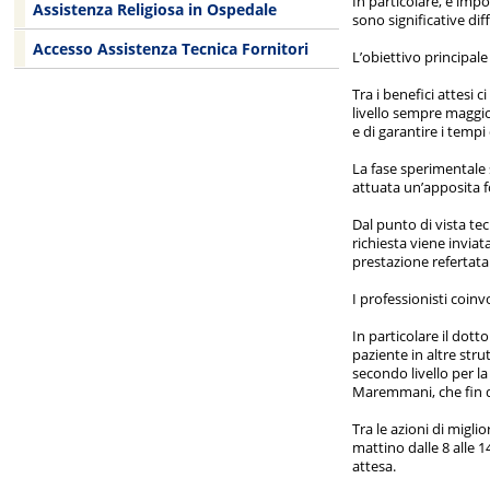
In particolare, è impo
Assistenza Religiosa in Ospedale
sono significative di
Accesso Assistenza Tecnica Fornitori
L’obiettivo principale
Tra i benefici attesi 
livello sempre maggior
e di garantire i tempi 
La fase sperimentale 
attuata un’apposita f
Dal punto di vista tec
richiesta viene inviat
prestazione refertata 
I professionisti coinv
In particolare il dot
paziente in altre str
secondo livello per la
Maremmani, che fin dal
Tra le azioni di migl
mattino dalle 8 alle 
attesa.