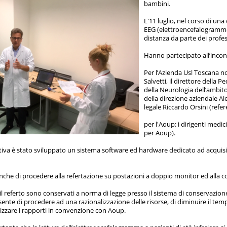
bambini.
L'11 luglio, nel corso di un
EEG (elettroencefalogramma)
distanza da parte dei profes
Hanno partecipato all’incont
Per l’Azienda Usl Toscana no
Salvetti, il direttore della 
della Neurologia dell’ambit
della direzione aziendale Al
legale Riccardo Orsini (refer
per l'Aoup: i dirigenti medi
per Aoup).
ativa è stato sviluppato un sistema software ed hardware dedicato ad acquisizi
nche di procedere alla refertazione su postazioni a doppio monitor ed alla co
d il referto sono conservati a norma di legge presso il sistema di conservazion
ente di procedere ad una razionalizzazione delle risorse, di diminuire il temp
lizzare i rapporti in convenzione con Aoup.