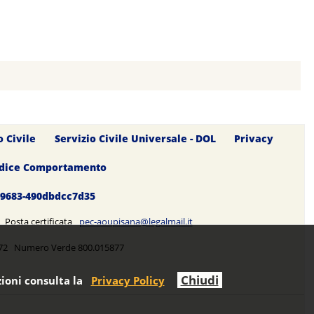
o Civile
Servizio Civile Universale - DOL
Privacy
dice Comportamento
0-9683-490dbdcc7d35
5 Posta certificata
pec-aoupisana@legalmail.it
5272 Numero Verde 800.015877
Chiudi
ioni consulta la
Privacy Policy