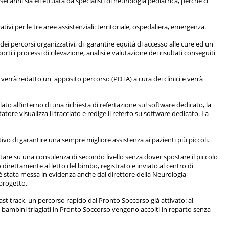
sei anni sia effettuata da specialisti di neurologia pediatrica, perché ci
tivi per le tre aree assistenziali: territoriale, ospedaliera, emergenza.
 dei percorsi organizzativi, di garantire equità di accesso alle cure ed un
i i processi di rilevazione, analisi e valutazione dei risultati conseguiti
verrà redatto un apposito percorso (PDTA) a cura dei clinici e verrà
ato all’interno di una richiesta di refertazione sul software dedicato, la
atore visualizza il tracciato e redige il referto su software dedicato. La
tivo di garantire una sempre migliore assistenza ai pazienti più piccoli.
tare su una consulenza di secondo livello senza dover spostare il piccolo
direttamente al letto del bimbo, registrato e inviato al centro di
va è stata messa in evidenza anche dal direttore della Neurologia
 progetto.
ast track, un percorso rapido dal Pronto Soccorso già attivato: al
 i bambini triagiati in Pronto Soccorso vengono accolti in reparto senza