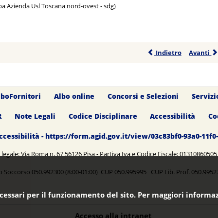
pa Azienda Usl Toscana nord-ovest - sdg)
Indietro
Avanti
lboFornitori
Albo online
Concorsi e Selezioni
Servizi
R
Note Legali
Codice Disciplinare
Accessibilità
Co
ccessibilità - https://form.agid.gov.it/view/03c83bf0-93a0-11f
legale: Via Roma n. 67 56126 Pisa - Partiva Iva e Codice Fiscale: 0131086050
o Soccorso 050.992300 (8:00-01:00) CUP 050.995995 CUP Lib. Prof. 050.99
ecessari per il funzionamento del sito. Per maggiori informaz
Accesso alla intranet