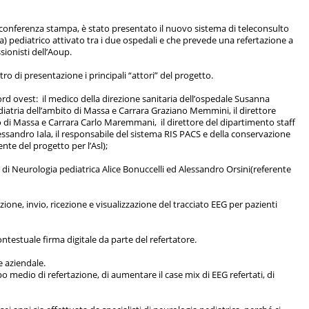
a conferenza stampa, è stato presentato il nuovo sistema di teleconsulto
 pediatrico attivato tra i due ospedali e che prevede una refertazione a
sionisti dell’Aoup.
ro di presentazione i principali “attori” del progetto.
rd ovest: il medico della direzione sanitaria dell’ospedale Susanna
Pediatria dell’ambito di Massa e Carrara Graziano Memmini, il direttore
o di Massa e Carrara Carlo Maremmani, il direttore del dipartimento staff
essandro Iala, il responsabile del sistema RIS PACS e della conservazione
ente del progetto per l’Asl);
ci di Neurologia pediatrica Alice Bonuccelli ed Alessandro Orsini(referente
one, invio, ricezione e visualizzazione del tracciato EEG per pazienti
ntestuale firma digitale da parte del refertatore.
e aziendale.
o medio di refertazione, di aumentare il case mix di EEG refertati, di