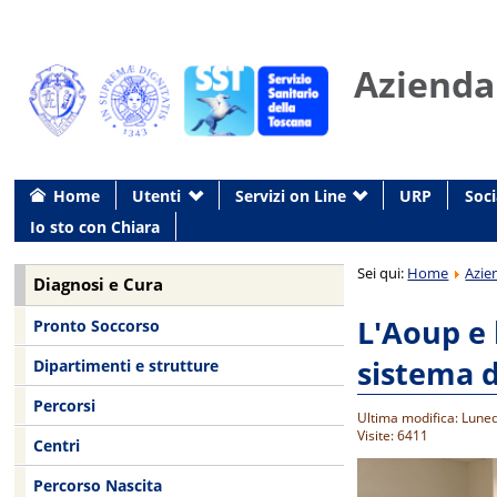
Azienda
Home
Utenti
Servizi on Line
URP
Soci
Io sto con Chiara
Sei qui:
Home
Azie
Diagnosi e Cura
L'Aoup e 
Pronto Soccorso
sistema d
Dipartimenti e strutture
Percorsi
Ultima modifica: Luned
Visite: 6411
Centri
Percorso Nascita