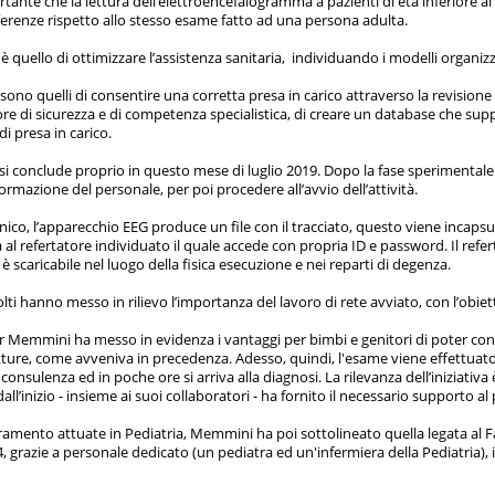
rtante che la lettura dell’elettroencefalogramma a pazienti di età inferiore ai 
fferenze rispetto allo stesso esame fatto ad una persona adulta.
 è quello di ottimizzare l’assistenza sanitaria, individuando i modelli organizza
ci sono quelli di consentire una corretta presa in carico attraverso la revisione
e di sicurezza e di competenza specialistica, di creare un database che support
di presa in carico.
si conclude proprio in questo mese di luglio 2019. Dopo la fase sperimentale 
ormazione del personale, per poi procedere all’avvio dell’attività.
nico, l’apparecchio EEG produce un file con il tracciato, questo viene incapsul
a al refertatore individuato il quale accede con propria ID e password. Il refert
è scaricabile nel luogo della fisica esecuzione e nei reparti di degenza.
olti hanno messo in rilievo l’importanza del lavoro di rete avviato, con l’obiet
tor Memmini ha messo in evidenza i vantaggi per bimbi e genitori di poter con
utture, come avveniva in precedenza. Adesso, quindi, l'esame viene effettuato 
 consulenza ed in poche ore si arriva alla diagnosi. La rilevanza dell’iniziati
l’inizio - insieme ai suoi collaboratori - ha fornito il necessario supporto al
ioramento attuate in Pediatria, Memmini ha poi sottolineato quella legata al F
14, grazie a personale dedicato (un pediatra ed un'infermiera della Pediatria),