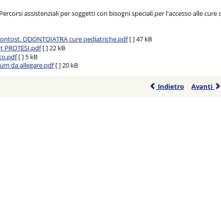
Percorsi assistenziali per soggetti con bisogni speciali per l'accesso alle cu
ontost. ODONTOIATRA cure pediatriche.pdf
[ ]
47 kB
 PROTESI.pdf
[ ]
22 kB
to.pdf
[ ]
5 kB
ulum da allegare.pdf
[ ]
20 kB
Indietro
Avanti