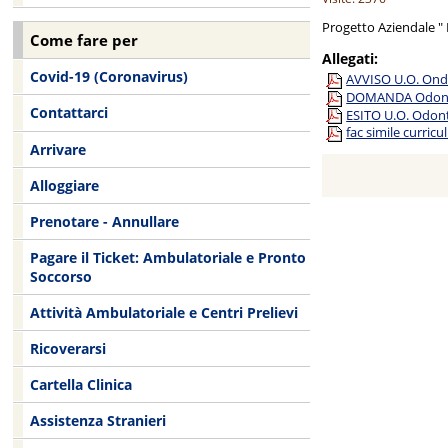
Progetto Aziendale " 
Come fare per
Allegati:
Covid-19 (Coronavirus)
AVVISO U.O. Ond
DOMANDA Odont
Contattarci
ESITO U.O. Odon
fac simile curric
Arrivare
Alloggiare
Prenotare - Annullare
Pagare il Ticket: Ambulatoriale e Pronto
Soccorso
Attività Ambulatoriale e Centri Prelievi
Ricoverarsi
Cartella Clinica
Assistenza Stranieri