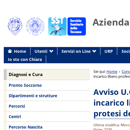
Azienda
Home
Utenti
Servizi on Line
URP
Soci
Io sto con Chiara
Sei qui:
Home
Conc
Diagnosi e Cura
incarico libero prof
Pronto Soccorso
Avviso U
Dipartimenti e strutture
incarico 
Percorsi
protesi 
Centri
Ultima modifica: Merco
Percorso Nascita
Visite: 2376