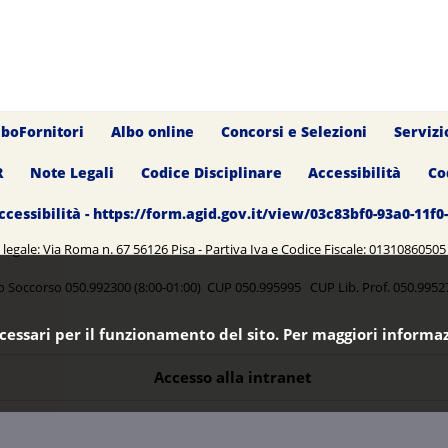
lboFornitori
Albo online
Concorsi e Selezioni
Servizi
R
Note Legali
Codice Disciplinare
Accessibilità
Co
ccessibilità - https://form.agid.gov.it/view/03c83bf0-93a0-11f
legale: Via Roma n. 67 56126 Pisa - Partiva Iva e Codice Fiscale: 0131086050
o Soccorso 050.992300 (8:00-01:00) CUP 050.995995 CUP Lib. Prof. 050.99
ecessari per il funzionamento del sito. Per maggiori informaz
Accesso alla intranet