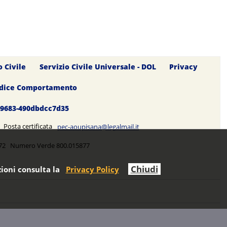
o Civile
Servizio Civile Universale - DOL
Privacy
dice Comportamento
0-9683-490dbdcc7d35
5 Posta certificata
pec-aoupisana@legalmail.it
5272 Numero Verde 800.015877
Chiudi
ioni consulta la
Privacy Policy