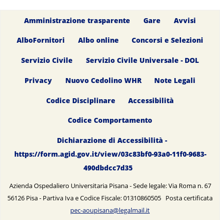
Amministrazione trasparente
Gare
Avvisi
AlboFornitori
Albo online
Concorsi e Selezioni
Servizio Civile
Servizio Civile Universale - DOL
Privacy
Nuovo Cedolino WHR
Note Legali
Codice Disciplinare
Accessibilità
Codice Comportamento
Dichiarazione di Accessibilità -
https://form.agid.gov.it/view/03c83bf0-93a0-11f0-9683-
490dbdcc7d35
Azienda Ospedaliero Universitaria Pisana - Sede legale: Via Roma n. 67
56126 Pisa - Partiva Iva e Codice Fiscale: 01310860505 Posta certificata
pec-aoupisana@legalmail.it