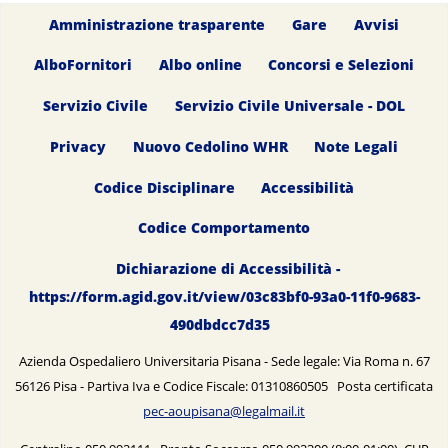
Amministrazione trasparente
Gare
Avvisi
AlboFornitori
Albo online
Concorsi e Selezioni
Servizio Civile
Servizio Civile Universale - DOL
Privacy
Nuovo Cedolino WHR
Note Legali
Codice Disciplinare
Accessibilità
Codice Comportamento
Dichiarazione di Accessibilità -
https://form.agid.gov.it/view/03c83bf0-93a0-11f0-9683-
490dbdcc7d35
Azienda Ospedaliero Universitaria Pisana - Sede legale: Via Roma n. 67
56126 Pisa - Partiva Iva e Codice Fiscale: 01310860505 Posta certificata
pec-aoupisana@legalmail.it