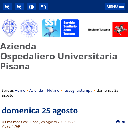
MENU
Azienda
Ospedaliero Universitaria
Pisana
Sei qui:
Home
Azienda
Notizie
rassegna stampa
domenica 25
agosto
domenica 25 agosto
Ultima modifica: Lunedì, 26 Agosto 2019 08:23
Visite: 1769