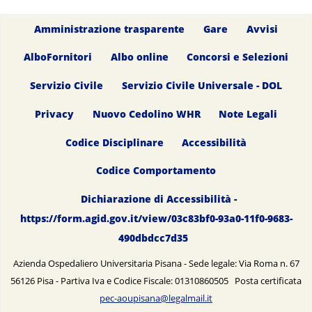
Amministrazione trasparente
Gare
Avvisi
AlboFornitori
Albo online
Concorsi e Selezioni
Servizio Civile
Servizio Civile Universale - DOL
Privacy
Nuovo Cedolino WHR
Note Legali
Codice Disciplinare
Accessibilità
Codice Comportamento
Dichiarazione di Accessibilità -
https://form.agid.gov.it/view/03c83bf0-93a0-11f0-9683-
490dbdcc7d35
Azienda Ospedaliero Universitaria Pisana - Sede legale: Via Roma n. 67
56126 Pisa - Partiva Iva e Codice Fiscale: 01310860505 Posta certificata
pec-aoupisana@legalmail.it