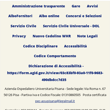
Amministrazione trasparente
Gare
Avvisi
AlboFornitori
Albo online
Concorsi e Selezioni
Servizio Civile
Servizio Civile Universale - DOL
Privacy
Nuovo Cedolino WHR
Note Legali
Codice Disciplinare
Accessibilità
Codice Comportamento
Dichiarazione di Accessibilità -
https://form.agid.gov.it/view/03c83bf0-93a0-11f0-9683-
490dbdcc7d35
Azienda Ospedaliero Universitaria Pisana - Sede legale: Via Roma n. 67
56126 Pisa - Partiva Iva e Codice Fiscale: 01310860505 Posta certificata
pec-aoupisana@legalmail.it