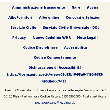
Amministrazione trasparente
Gare
Avvisi
AlboFornitori
Albo online
Concorsi e Selezioni
Servizio Civile
Servizio Civile Universale - DOL
Privacy
Nuovo Cedolino WHR
Note Legali
Codice Disciplinare
Accessibilità
Codice Comportamento
Dichiarazione di Accessibilità -
https://form.agid.gov.it/view/03c83bf0-93a0-11f0-9683-
490dbdcc7d35
Azienda Ospedaliero Universitaria Pisana - Sede legale: Via Roma n. 67
56126 Pisa - Partiva Iva e Codice Fiscale: 01310860505 Posta certificata
pec-aoupisana@legalmail.it