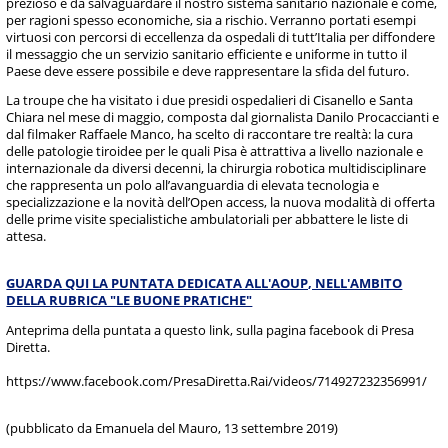
prezioso e da salvaguardare il nostro sistema sanitario nazionale e come,
per ragioni spesso economiche, sia a rischio. Verranno portati esempi
virtuosi con percorsi di eccellenza da ospedali di tutt’Italia per diffondere
il messaggio che un servizio sanitario efficiente e uniforme in tutto il
Paese deve essere possibile e deve rappresentare la sfida del futuro.
La troupe che ha visitato i due presidi ospedalieri di Cisanello e Santa
Chiara nel mese di maggio, composta dal giornalista Danilo Procaccianti e
dal filmaker Raffaele Manco, ha scelto di raccontare tre realtà: la cura
delle patologie tiroidee per le quali Pisa è attrattiva a livello nazionale e
internazionale da diversi decenni, la chirurgia robotica multidisciplinare
che rappresenta un polo all’avanguardia di elevata tecnologia e
specializzazione e la novità dell’Open access, la nuova modalità di offerta
delle prime visite specialistiche ambulatoriali per abbattere le liste di
attesa.
GUARDA QUI LA PUNTATA DEDICATA ALL'AOUP, NELL'AMBITO
DELLA RUBRICA "LE BUONE PRATICHE"
Anteprima della puntata a questo link, sulla pagina facebook di Presa
Diretta.
https://www.facebook.com/PresaDiretta.Rai/videos/714927232356991/
(pubblicato da Emanuela del Mauro, 13 settembre 2019)