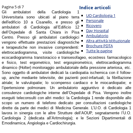
Pagina 5 di 7
Indice articoli
Gli ambulatori della Cardiologia 1
UO Cardiologia 1
Universitaria sono ubicati al piano terra
Personale
dell'edificio 10 a Cisanello, e presso gli
Ricovero
ambulatori di Cardiologia all’Edificio 12
Day Hospital
dell’Ospedale di Santa Chiara in Pisa
Ambulatorio
Centro. Presso gli ambulatori cardiologici
Altra attività istituzionale
vengono effettuate prestazioni diagnostiche
Brochure PDTA
e terapeutiche non invasive comprendenti:
Tutte le pagine
elettrocardiogramma, visite cardiologiche
ecocardiogramma transtoracico e transesofageo, ecostress farmacologico
e fisico, test ergometrico, test ergospirometrico, elettrocardiogramma
dinamico (Holter) monitoraggio ambulatoriale della pressione arteriosa, etc.
Sono oggetto di ambulatori dedicati la cardiopatia ischemica con il follow-
up, anche mediante televisite, dei pazienti post-infartuali; la fibrillazione
atriale; le valvulopatie; lo scompenso cardiaco e le miocardiopatie; e
l’ipertensione polmonare. Un ambulatorio aggiuntivo è dedicato alle
consulenze cardiologiche interne dell’Ospedale di Pisa. Vengono inoltre
eseguiti teleconsulti con altri medici: la Cardiologia 1 rende disponibile allo
scopo un numero di telefono dedicato per consultazioni cardiologiche
dirette da parte dei medici di Medicina Generale. L’U.O. di Cardiologia 1
lavora in sinergia con le altre Strutture dell’AOUP, segnatamente l’U.O.
Cardiologia 2 (dedicata all’Aritmologia); e le Sezioni Dipartimentali di
Emodinamica, Angiologia e Cardiochirurgia.