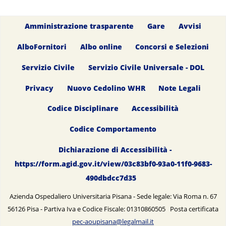
Amministrazione trasparente
Gare
Avvisi
AlboFornitori
Albo online
Concorsi e Selezioni
Servizio Civile
Servizio Civile Universale - DOL
Privacy
Nuovo Cedolino WHR
Note Legali
Codice Disciplinare
Accessibilità
Codice Comportamento
Dichiarazione di Accessibilità -
https://form.agid.gov.it/view/03c83bf0-93a0-11f0-9683-
490dbdcc7d35
Azienda Ospedaliero Universitaria Pisana - Sede legale: Via Roma n. 67
56126 Pisa - Partiva Iva e Codice Fiscale: 01310860505 Posta certificata
pec-aoupisana@legalmail.it