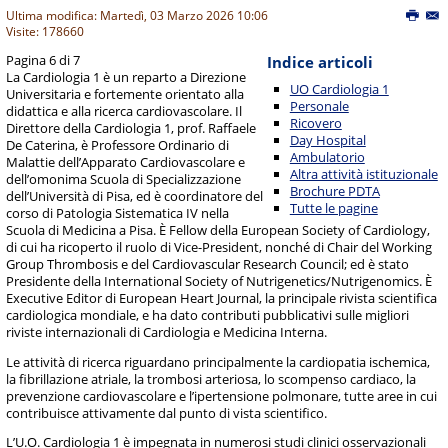
Ultima modifica: Martedì, 03 Marzo 2026 10:06
Visite: 178660
Pagina 6 di 7
Indice articoli
La Cardiologia 1 è un reparto a Direzione
UO Cardiologia 1
Universitaria e fortemente orientato alla
Personale
didattica e alla ricerca cardiovascolare. Il
Ricovero
Direttore della Cardiologia 1, prof. Raffaele
Day Hospital
De Caterina, è Professore Ordinario di
Ambulatorio
Malattie dell’Apparato Cardiovascolare e
Altra attività istituzionale
dell’omonima Scuola di Specializzazione
Brochure PDTA
dell’Università di Pisa, ed è coordinatore del
Tutte le pagine
corso di Patologia Sistematica IV nella
Scuola di Medicina a Pisa. È Fellow della European Society of Cardiology,
di cui ha ricoperto il ruolo di Vice-President, nonché di Chair del Working
Group Thrombosis e del Cardiovascular Research Council; ed è stato
Presidente della International Society of Nutrigenetics/Nutrigenomics. È
Executive Editor di European Heart Journal, la principale rivista scientifica
cardiologica mondiale, e ha dato contributi pubblicativi sulle migliori
riviste internazionali di Cardiologia e Medicina Interna.
Le attività di ricerca riguardano principalmente la cardiopatia ischemica,
la fibrillazione atriale, la trombosi arteriosa, lo scompenso cardiaco, la
prevenzione cardiovascolare e l’ipertensione polmonare, tutte aree in cui
contribuisce attivamente dal punto di vista scientifico.
L’U.O. Cardiologia 1 è impegnata in numerosi studi clinici osservazionali