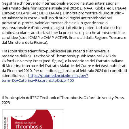
(registri) e d’intervento internazionali, e coordina studi internazionali
nell’ambito della fibrillazione atriale (nel 2024: ETNA-AF Global ed ETNA-AF
Europe; OCEANIC-AF; LIBREXIA-AF). E’ inoltre promotrice di uno studio –
attualmente in corso – sull’uso di nuovi regimi antitrombotici nei
portatori di protesi valvolari meccaniche e di un grande studio
osservazionale e d’intervento sugli stili di vita in pazienti ad alto rischio
cardiovascolare caratterizzati per la presenza di placche aterosclerotiche
carotidee (studi CAMP e CAMP-ACTIVE, finanziati dalla Regione Toscana e
dal Ministero della Ricerca).
Tra i contributi scientifico-pubblicativi più recenti si annovera la
redazione dell’ESC Textbook of Thrombosis, pubblicato nel 2023 da
Oxford University Press (vedi figura); e la redazione del Trattato Italiano
di Medicina Interna e del Trattato Malattie del Cuore e dei Vasi, pubblicati
da Piccin nel 2010. Per un indice aggiornato al febbraio 2024 dei contributi
scientifici, vedi:
https://pubmed.ncbi.nlm.nih.gov/?
term=De+Caterina+R&sort=date&size=100
Il frontespizio dell’ESC Textbook of Thrombosis, Oxford University Press,
2023