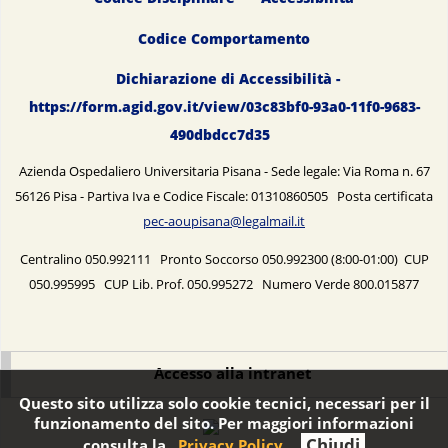
Codice Comportamento
Dichiarazione di Accessibilità -
https://form.agid.gov.it/view/03c83bf0-93a0-11f0-9683-
490dbdcc7d35
Azienda Ospedaliero Universitaria Pisana - Sede legale: Via Roma n. 67
56126 Pisa - Partiva Iva e Codice Fiscale: 01310860505 Posta certificata
pec-aoupisana@legalmail.it
Centralino 050.992111 Pronto Soccorso 050.992300 (8:00-01:00) CUP
050.995995 CUP Lib. Prof. 050.995272 Numero Verde 800.015877
Accesso alla intranet
Questo sito utilizza solo cookie tecnici, necessari per il
funzionamento del sito. Per maggiori informazioni
Chiudi
consulta la
Privacy Policy