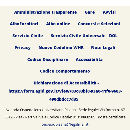
Amministrazione trasparente
Gare
Avvisi
AlboFornitori
Albo online
Concorsi e Selezioni
Servizio Civile
Servizio Civile Universale - DOL
Privacy
Nuovo Cedolino WHR
Note Legali
Codice Disciplinare
Accessibilità
Codice Comportamento
Dichiarazione di Accessibilità -
https://form.agid.gov.it/view/03c83bf0-93a0-11f0-9683-
490dbdcc7d35
Azienda Ospedaliero Universitaria Pisana - Sede legale: Via Roma n. 67
56126 Pisa - Partiva Iva e Codice Fiscale: 01310860505 Posta certificata
pec-aoupisana@legalmail.it