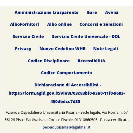
Amministrazione trasparente
Gare
Avvisi
AlboFornitori
Albo online
Concorsi e Selezioni
Servizio Civile
Servizio Civile Universale - DOL
Privacy
Nuovo Cedolino WHR
Note Legali
Codice Disciplinare
Accessibilità
Codice Comportamento
Dichiarazione di Accessibilità -
https://form.agid.gov.it/view/03c83bf0-93a0-11f0-9683-
490dbdcc7d35
Azienda Ospedaliero Universitaria Pisana - Sede legale: Via Roma n. 67
56126 Pisa - Partiva Iva e Codice Fiscale: 01310860505 Posta certificata
pec-aoupisana@legalmail.it