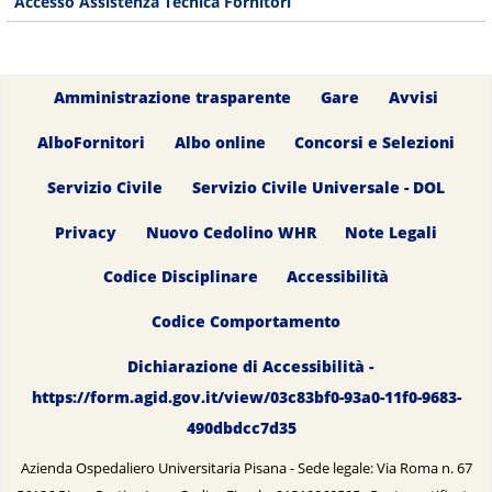
Accesso Assistenza Tecnica Fornitori
Amministrazione trasparente
Gare
Avvisi
AlboFornitori
Albo online
Concorsi e Selezioni
Servizio Civile
Servizio Civile Universale - DOL
Privacy
Nuovo Cedolino WHR
Note Legali
Codice Disciplinare
Accessibilità
Codice Comportamento
Dichiarazione di Accessibilità -
https://form.agid.gov.it/view/03c83bf0-93a0-11f0-9683-
490dbdcc7d35
Azienda Ospedaliero Universitaria Pisana - Sede legale: Via Roma n. 67