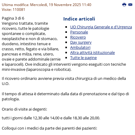
Ultima modifica: Mercoledì, 19 Novembre 2025 11:40
Visite: 110081
Pagina 3 di 6
Indice articoli
Vengono trattate, tramite
UO Chirurgia Generale e d'Urgenza
ricovero, tutte le patologie
Personale
spontanee o complicate,
Ricovero
neoplastiche e non di stomaco,
Day surgery
duodeno, intestino tenue e
Ambulatori
crasso, retto, fegato e via biliare,
Altra attività istituzionale
pancreas e milza, rene, utero,
Tutte le pagine
ovaie e parete addominale (ernie
e laparoceli). Ove indicato gli interventi vengono eseguiti con tecniche
mini-invasive (laparoscopia e robotica).
Il ricovero ordinario avviene previa visita chirurgica di un medico della
U.O.
Il tempo di attesa è determinato dalla data di prenotazione e dal tipo di
patologia.
Orario di visite ai degenti:
tutti i giorni dalle 12,30 alle 14,00 e dalle 18,30 alle 20,00.
Colloqui con i medici da parte dei parenti dei pazienti: