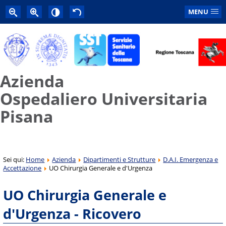
MENU
Azienda
Ospedaliero Universitaria
Pisana
Sei qui:
Home
Azienda
Dipartimenti e Strutture
D.A.I. Emergenza e
Accettazione
UO Chirurgia Generale e d'Urgenza
UO Chirurgia Generale e
d'Urgenza - Ricovero