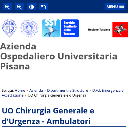
MENU
Azienda
Ospedaliero Universitaria
Pisana
Sei qui:
Home
Azienda
Dipartimenti e Strutture
D.A.I. Emergenza e
Accettazione
UO Chirurgia Generale e d'Urgenza
UO Chirurgia Generale e
d'Urgenza - Ambulatori