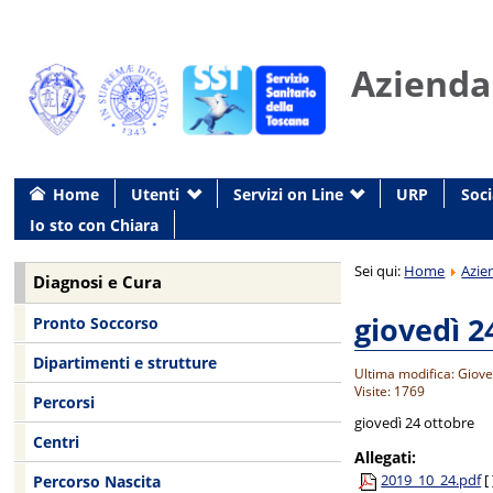
Azienda
Home
Utenti
Servizi on Line
URP
Soci
Io sto con Chiara
Sei qui:
Home
Azie
Diagnosi e Cura
giovedì 2
Pronto Soccorso
Dipartimenti e strutture
Ultima modifica: Giove
Visite: 1769
Percorsi
giovedì 24 ottobre
Centri
Allegati:
2019_10_24.pdf
[ 
Percorso Nascita