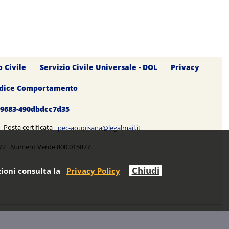
o Civile
Servizio Civile Universale - DOL
Privacy
dice Comportamento
0-9683-490dbdcc7d35
5 Posta certificata
pec-aoupisana@legalmail.it
5272 Numero Verde 800.015877
Chiudi
ioni consulta la
Privacy Policy