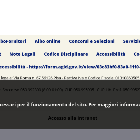
lboFornitori
Albo online
Concorsi e Selezioni
Servizi
R
Note Legali
Codice Disciplinare
Accessibilità
Co
ccessibilità - https://form.agid.gov.it/view/03c83bf0-93a0-11f
legale: Via Roma n. 67 56126 Pisa - Partiva Iva e Codice Fiscale: 0131086050
o Soccorso 050.992300 (8:00-01:00) CUP 050.995995 CUP Lib. Prof. 050.99
ecessari per il funzionamento del sito. Per maggiori informaz
Accesso alla intranet