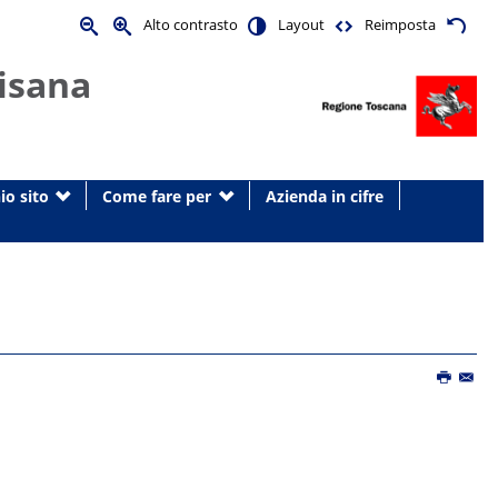
Alto contrasto
Layout
Reimposta
isana
io sito
Come fare per
Azienda in cifre