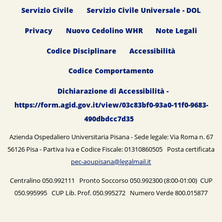
Servizio Civile
Servizio Civile Universale - DOL
Privacy
Nuovo Cedolino WHR
Note Legali
Codice Disciplinare
Accessibilità
Codice Comportamento
Dichiarazione di Accessibilità -
https://form.agid.gov.it/view/03c83bf0-93a0-11f0-9683-
490dbdcc7d35
Azienda Ospedaliero Universitaria Pisana - Sede legale: Via Roma n. 67
56126 Pisa - Partiva Iva e Codice Fiscale: 01310860505 Posta certificata
pec-aoupisana@legalmail.it
Centralino 050.992111 Pronto Soccorso 050.992300 (8:00-01:00) CUP
050.995995 CUP Lib. Prof. 050.995272 Numero Verde 800.015877