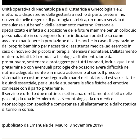
Unità operativa di Neonatologia e di Ostetricia e Ginecologia 1 e 2
mettono a disposizione delle gestanti a rischio di parto pretermine,
ricoverate nelle degenze di patologia ostetrica, un nuovo servizio di
consulenza sui benefici dell’allattamento materno. Personale
specializzato è infatti a disposizione delle future mamme per un colloquio
personalizzato in cui vengono fornite indicazioni pratiche su come
avviare e mantenere la produzione di latte, anche in caso di separazione
dal proprio bambino per necessità di assistenza medica (ad esempio in
caso di ricovero del piccolo in terapia intensiva neonatale). L'allattamento
materno, infatti, è la modalità fisiologica di alimentazione da
promuovere, sostenere e proteggere per tutti i neonati, inclusi quelli nati
pretermine o con eventuali patologie che possono avere difficoltà nel
nutrirsi adeguatamente e in modo autonomo al seno. Il precoce,
sistematico e costante sostegno alle madri nell'iniziare ad estrarre il latte
è quindi essenziale, per aiutarle a superare le sfide fisiche ed emotive
connesse con il parto pretermine.
Il servizio è offerto due mattine a settimana, direttamente al letto delle
pazienti, da una infermiera della Neonatologia, da un medico
neonatologo con specifiche competenze sull'allattamento e dall'ostetrica
di turno in corsia.
(pubblicato da Emanuela del Mauro, 8 novembre 2019)