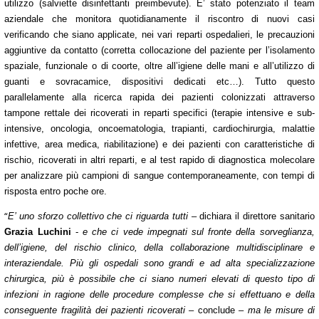
utilizzo (salviette disinfettanti preimbevute). E’ stato potenziato il team
aziendale che monitora quotidianamente il riscontro di nuovi casi
verificando che siano applicate, nei vari reparti ospedalieri, le precauzioni
aggiuntive da contatto (corretta collocazione del paziente per l’isolamento
spaziale, funzionale o di coorte, oltre all’igiene delle mani e all’utilizzo di
guanti e sovracamice, dispositivi dedicati etc…). Tutto questo
parallelamente alla ricerca rapida dei pazienti colonizzati attraverso
tampone rettale dei
ricoverati in reparti specifici (terapie intensive e sub-
intensive, oncologia, oncoematologia, trapianti, cardiochirurgia, malattie
infettive, area medica, riabilitazione) e dei pazienti con caratteristiche di
rischio, ricoverati in altri reparti, e al test rapido di diagnostica molecolare
per analizzare più campioni di sangue contemporaneamente, con tempi di
risposta entro poche ore.
“
E’ uno sforzo collettivo che ci riguarda tutti
– dichiara il direttore sanitario
Grazia Luchini
-
e che ci vede impegnati sul fronte della sorveglianza,
dell’igiene, del rischio clinico, della collaborazione multidisciplinare e
interaziendale. Più gli ospedali sono grandi e ad alta specializzazione
chirurgica, più è possibile che ci siano numeri elevati di questo tipo di
infezioni in ragione delle procedure complesse che si effettuano e della
conseguente fragilità dei pazienti ricoverati
– conclude –
ma le misure di