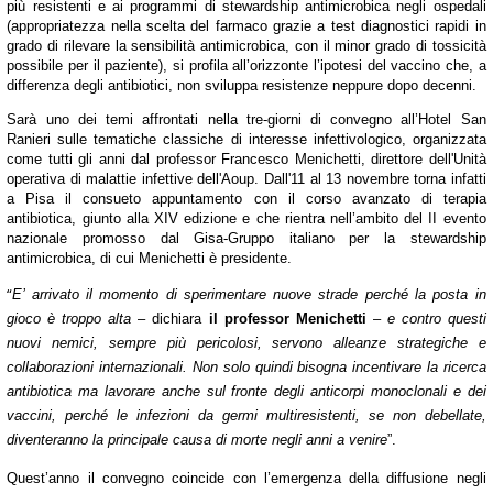
più resistenti e ai programmi di stewardship antimicrobica negli ospedali
(appropriatezza nella scelta del farmaco grazie a test diagnostici rapidi in
grado di rilevare la sensibilità antimicrobica, con il minor grado di tossicità
possibile per il paziente), si profila all’orizzonte l’ipotesi del vaccino che, a
differenza degli antibiotici, non sviluppa resistenze neppure dopo decenni.
Sarà uno dei temi affrontati nella tre-giorni di convegno all’Hotel San
Ranieri sulle tematiche classiche di interesse infettivologico, organizzata
come tutti gli anni dal professor Francesco Menichetti, direttore dell'Unità
operativa di malattie infettive dell'Aoup. Dall'11 al 13 novembre torna infatti
a Pisa il consueto appuntamento con il corso avanzato di terapia
antibiotica, giunto alla XIV edizione e che rientra nell’ambito del II evento
nazionale promosso dal Gisa-Gruppo italiano per la stewardship
antimicrobica, di cui Menichetti è presidente.
“
E’ arrivato il momento di sperimentare nuove strade perché la posta in
gioco è troppo alta
– dichiara
il
professor Menichetti
–
e contro questi
nuovi nemici, sempre più pericolosi, servono alleanze strategiche e
collaborazioni internazionali. Non solo quindi bisogna incentivare la ricerca
antibiotica ma lavorare anche sul fronte degli anticorpi monoclonali e dei
vaccini, perché le infezioni da germi multiresistenti, se non debellate,
diventeranno la principale causa di morte negli anni a venire
”.
Quest’anno il convegno coincide con l’emergenza della diffusione negli