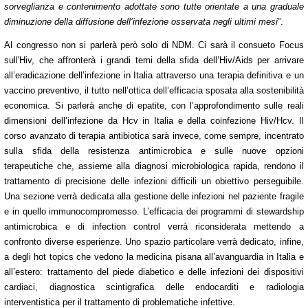
sorveglianza e contenimento adottate sono tutte orientate a una graduale
diminuzione della diffusione dell’infezione osservata negli ultimi mesi
”.
Al congresso non si parlerà però solo di NDM.
Ci sarà il consueto Focus
sull'Hiv, che affronterà i grandi temi della sfida dell’Hiv/Aids per arrivare
all’eradicazione dell’infezione in Italia attraverso una terapia definitiva e un
vaccino preventivo, il tutto nell’ottica dell’efficacia sposata alla sostenibilità
economica. Si parlerà anche di epatite, con l’approfondimento sulle reali
dimensioni dell’infezione da Hcv in Italia e della coinfezione Hiv/Hcv. Il
corso avanzato di terapia antibiotica sarà invece, come sempre, incentrato
sulla sfida della resistenza antimicrobica e sulle nuove opzioni
terapeutiche che, assieme alla diagnosi microbiologica rapida, rendono il
trattamento di precisione delle infezioni difficili un obiettivo perseguibile.
Una sezione verrà dedicata alla gestione delle infezioni nel paziente fragile
e in quello immunocompromesso. L’efficacia dei programmi di stewardship
antimicrobica e di infection control verrà riconsiderata mettendo a
confronto diverse esperienze.
Uno spazio particolare verrà dedicato, infine,
a degli hot topics che vedono la medicina pisana all’avanguardia in Italia e
all’estero: trattamento del piede diabetico e delle infezioni dei dispositivi
cardiaci, diagnostica scintigrafica delle endocarditi e radiologia
interventistica per il trattamento di problematiche infettive.