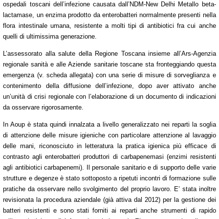
ospedali toscani dell’infezione causata dall’NDM-
New Delhi Metallo beta-
lactamase, un enzima prodotto da enterobatteri normalmente presenti nella
flora intestinale umana, resistente a molti tipi di antibiotici fra cui anche
quelli di ultimissima generazione.
L’assessorato alla salute della Regione Toscana insieme all’Ars-Agenzia
regionale sanità e alle Aziende sanitarie toscane sta fronteggiando questa
emergenza (v. scheda allegata) con una serie di misure di sorveglianza e
contenimento della diffusione dell’infezione, dopo aver attivato anche
un’unità di crisi regionale con l’elaborazione di un documento di indicazioni
da osservare rigorosamente.
In Aoup è stata quindi innalzata a livello generalizzato nei reparti la soglia
di attenzione delle misure igieniche con particolare attenzione al lavaggio
delle mani, riconosciuto in letteratura la pratica igienica più efficace di
contrasto agli enterobatteri produttori di carbapenemasi (enzimi resistenti
agli antibiotici carbapenemi). Il personale sanitario e di supporto delle varie
strutture e degenze è stato sottoposto a ripetuti incontri di formazione sulle
pratiche da osservare nello svolgimento del proprio lavoro. E’ stata inoltre
revisionata la
procedura aziendale (già attiva dal 2012) per la gestione dei
batteri resistenti e sono stati forniti ai reparti anche strumenti di rapido