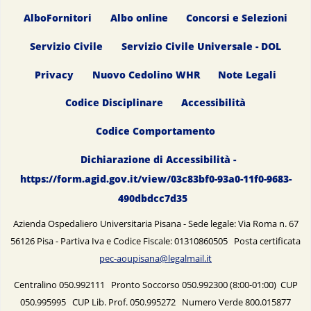
AlboFornitori
Albo online
Concorsi e Selezioni
Servizio Civile
Servizio Civile Universale - DOL
Privacy
Nuovo Cedolino WHR
Note Legali
Codice Disciplinare
Accessibilità
Codice Comportamento
Dichiarazione di Accessibilità -
https://form.agid.gov.it/view/03c83bf0-93a0-11f0-9683-
490dbdcc7d35
Azienda Ospedaliero Universitaria Pisana - Sede legale: Via Roma n. 67
56126 Pisa - Partiva Iva e Codice Fiscale: 01310860505 Posta certificata
pec-aoupisana@legalmail.it
Centralino 050.992111 Pronto Soccorso 050.992300 (8:00-01:00) CUP
050.995995 CUP Lib. Prof. 050.995272 Numero Verde 800.015877