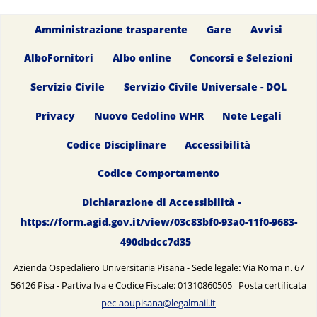
Amministrazione trasparente
Gare
Avvisi
AlboFornitori
Albo online
Concorsi e Selezioni
Servizio Civile
Servizio Civile Universale - DOL
Privacy
Nuovo Cedolino WHR
Note Legali
Codice Disciplinare
Accessibilità
Codice Comportamento
Dichiarazione di Accessibilità -
https://form.agid.gov.it/view/03c83bf0-93a0-11f0-9683-
490dbdcc7d35
Azienda Ospedaliero Universitaria Pisana - Sede legale: Via Roma n. 67
56126 Pisa - Partiva Iva e Codice Fiscale: 01310860505 Posta certificata
pec-aoupisana@legalmail.it