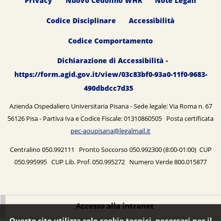
Privacy
Nuovo Cedolino WHR
Note Legali
Codice Disciplinare
Accessibilità
Codice Comportamento
Dichiarazione di Accessibilità -
https://form.agid.gov.it/view/03c83bf0-93a0-11f0-9683-
490dbdcc7d35
Azienda Ospedaliero Universitaria Pisana - Sede legale: Via Roma n. 67
56126 Pisa - Partiva Iva e Codice Fiscale: 01310860505 Posta certificata
pec-aoupisana@legalmail.it
Centralino 050.992111 Pronto Soccorso 050.992300 (8:00-01:00) CUP
050.995995 CUP Lib. Prof. 050.995272 Numero Verde 800.015877
Accesso alla intranet
Questo sito utilizza solo cookie tecnici, necessari per il