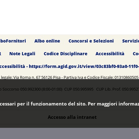
lboFornitori
Albo online
Concorsi e Selezioni
Servizi
R
Note Legali
Codice Disciplinare
Accessibilità
Co
ccessibilità - https://form.agid.gov.it/view/03c83bf0-93a0-11f
legale: Via Roma n. 67 56126 Pisa - Partiva Iva e Codice Fiscale: 0131086050
o Soccorso 050.992300 (8:00-01:00) CUP 050.995995 CUP Lib. Prof. 050.99
ecessari per il funzionamento del sito. Per maggiori informaz
Accesso alla intranet