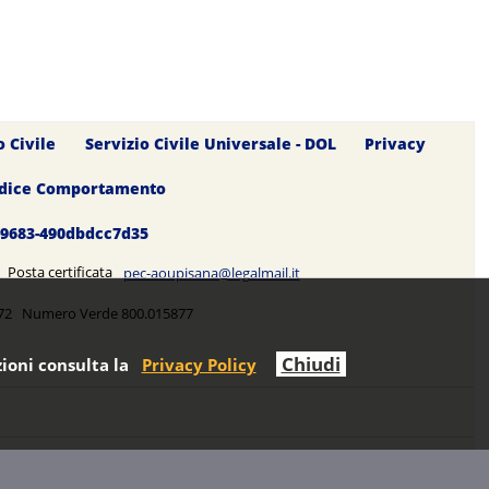
o Civile
Servizio Civile Universale - DOL
Privacy
dice Comportamento
0-9683-490dbdcc7d35
5 Posta certificata
pec-aoupisana@legalmail.it
5272 Numero Verde 800.015877
Chiudi
ioni consulta la
Privacy Policy