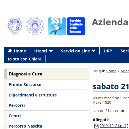
Azienda
Home
Utenti
Servizi on Line
URP
Soci
Io sto con Chiara
Sei qui:
Home
Azie
Diagnosi e Cura
sabato 2
Pronto Soccorso
Dipartimenti e strutture
Ultima modifica: Lune
Visite: 1820
Percorsi
sabato 21 dicembre
Centri
Allegati:
2019_12_21.pdf
[ 
Percorso Nascita