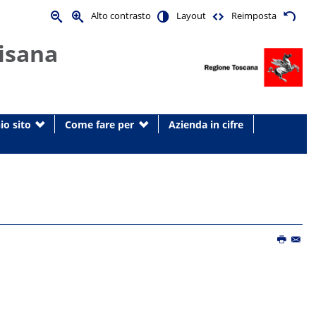
Alto contrasto
Layout
Reimposta
isana
io sito
Come fare per
Azienda in cifre