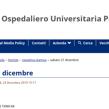
 Ospedaliero Universitaria P
al Media Policy
Contatti
Azienda
Cerca
Vecch
nda
Notizie
rassegna stampa
sabato 21 dicembre
1 dicembre
dì, 23 Dicembre 2019 15:17
]
15060 kB