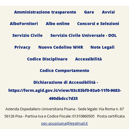
Amministrazione trasparente
Gare
Avvisi
AlboFornitori
Albo online
Concorsi e Selezioni
Servizio Civile
Servizio Civile Universale - DOL
Privacy
Nuovo Cedolino WHR
Note Legali
Codice Disciplinare
Accessibilità
Codice Comportamento
Dichiarazione di Accessibilità -
https://form.agid.gov.it/view/03c83bf0-93a0-11f0-9683-
490dbdcc7d35
Azienda Ospedaliero Universitaria Pisana - Sede legale: Via Roma n. 67
56126 Pisa - Partiva Iva e Codice Fiscale: 01310860505 Posta certificata
pec-aoupisana@legalmail.it