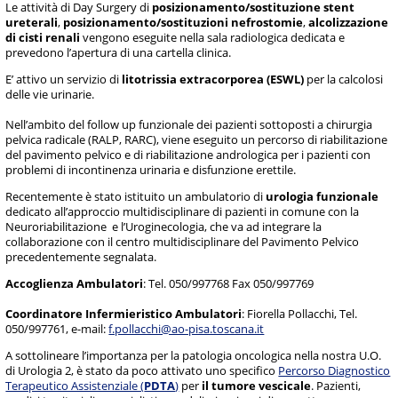
Le attività di Day Surgery di
posizionamento/sostituzione stent
ureterali
,
posizionamento/sostituzioni nefrostomie
,
alcolizzazione
di cisti renali
vengono eseguite nella sala radiologica dedicata e
prevedono l’apertura di una cartella clinica.
E’ attivo un servizio di
litotrissia extracorporea (ESWL)
per la calcolosi
delle vie urinarie.
Nell’ambito del follow up funzionale dei pazienti sottoposti a chirurgia
pelvica radicale (RALP, RARC), viene eseguito un percorso di riabilitazione
del pavimento pelvico e di riabilitazione andrologica per i pazienti con
problemi di incontinenza urinaria e disfunzione erettile.
Recentemente è stato istituito un ambulatorio di
urologia funzionale
dedicato all’approccio multidisciplinare di pazienti in comune con la
Neuroriabilitazione e l’Uroginecologia, che va ad integrare la
collaborazione con il centro multidisciplinare del Pavimento Pelvico
precedentemente segnalata.
Accoglienza Ambulatori
: Tel. 050/997768 Fax 050/997769
Coordinatore Infermieristico Ambulatori
: Fiorella Pollacchi, Tel.
050/997761, e-mail:
f.pollacchi@ao-pisa.toscana.it
A sottolineare l’importanza per la patologia oncologica nella nostra U.O.
di Urologia 2, è stato da poco attivato uno specifico
Percorso Diagnostico
Terapeutico Assistenziale (
PDTA
)
per
il tumore vescicale
. Pazienti,