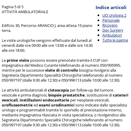
Pagina 5 di 5
Indice articoli
ATTIVITÀ AMBULATORIALE
UO Urologia 2
Personale
Ricovero
Edificio 30, Percorso ARANCIO J, area attesa 19 piano
Day Surgery
terra.
Ambulatori
Tutte le pagine
Le visite urologiche vengono effettuate dal lunedì al
venerdì dalle ore 09:00 alle ore 13:00 e dalle ore 14:30
alle ore 18:00.
Le
prime visite
possono essere prenotate tramite il CUP con
impegnativa del Medico Curante telefonando al numero 050/995995,
mentre per le successive
visite di controllo
bisogna rivolgersi alla
Segreteria Dipartimento Specialità Chirurgiche telefonando al numero
050/997197 (dalle 9:30 alle 12:30) e 050/996113 (dalle 10:00 alle 12:30).
Le attività ambulatoriali di
cistoscopia
per follow-up del tumore
vescicale e prima diagnosi,
biopsie prostatiche
, sostituzione di
cateteri
vescicali
,
instillazioni endocavitarie
per neoplasie vescicali,
uroflussometrie
ed
esami urodinamici
sono indicate dallo specialista
urologo e programmabili tramite lo sportello di prenotazione interno,
mediante impegnativa rilasciata in visita specialistica, o rivolgendosi alla
Segreteria Dipartimento Specialità Chirurgiche telefonando al numero
050/997197 (dalle 9:30 alle 12:30) e 050/996113 (dalle 10:00 alle 12:30).