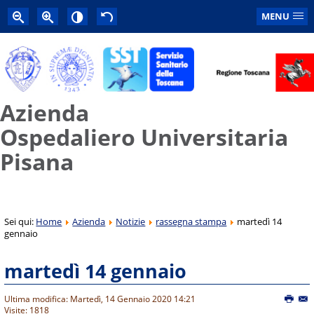
MENU
Azienda
Ospedaliero Universitaria
Pisana
Sei qui:
Home
Azienda
Notizie
rassegna stampa
martedì 14
gennaio
martedì 14 gennaio
Ultima modifica: Martedì, 14 Gennaio 2020 14:21
Visite: 1818