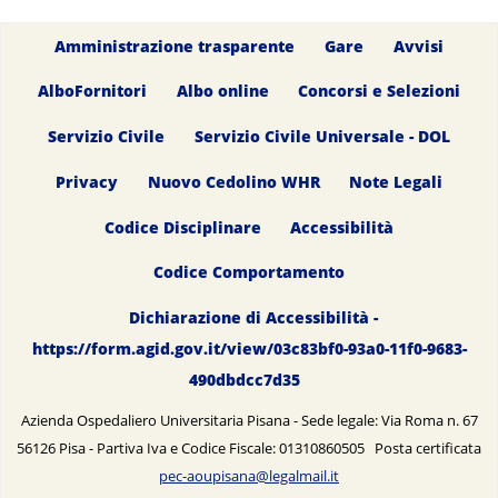
Amministrazione trasparente
Gare
Avvisi
AlboFornitori
Albo online
Concorsi e Selezioni
Servizio Civile
Servizio Civile Universale - DOL
Privacy
Nuovo Cedolino WHR
Note Legali
Codice Disciplinare
Accessibilità
Codice Comportamento
Dichiarazione di Accessibilità -
https://form.agid.gov.it/view/03c83bf0-93a0-11f0-9683-
490dbdcc7d35
Azienda Ospedaliero Universitaria Pisana - Sede legale: Via Roma n. 67
56126 Pisa - Partiva Iva e Codice Fiscale: 01310860505 Posta certificata
pec-aoupisana@legalmail.it