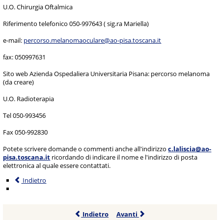
U.O. Chirurgia Oftalmica
Riferimento telefonico 050-997643 ( sig.ra Mariella)
e-mail:
percorso.melanomaoculare@ao-pisa.toscana.it
fax: 050997631
Sito web Azienda Ospedaliera Universitaria Pisana: percorso melanoma
(da creare)
U.O. Radioterapia
Tel 050-993456
Fax 050-992830
Potete scrivere domande o commenti anche all'indirizzo
c.laliscia@ao-
pisa.toscana.it
ricordando di indicare il nome e l'indirizzo di posta
elettronica al quale essere contattati.
Indietro
Indietro
Avanti