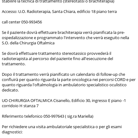
stabilire la tecnica di trattamento (stereotassi o brachiterapia)
Accesso: U.O. Radioterapia, Santa Chiara, edificio 18 piano terra
call center 050-993456
Se il paziente dovrà effettuare brachiterapia verrà pianificata la pre-
ospedalizzazione e programmato l'intervento che verrà eseguito nella
S.O. della Chirurgia Oftalmica
Se dovrà effettuare trattamento stereotassico provvederà il
radioterapista al percorso del paziente fino all'esecuzione del
trattamento.
Dopo il trattamento verrà pianificato un calendario di follow-up che
confluirà per quanto riguarda la parte oncologica nei percorsi CORD e per
quanto riguarda l'oftalmologia in ambulatorio specialistico oculistico
dedicato.
UO CHIRURGIA OFTALMICA Cisanello, Edificio 30, ingresso E piano -1
corridoio H stanza 7
Riferimento telefonico 050-997643 ( sig.ra Mariella)
Per richiedere una visita ambulatoriale specialistica o per gli esami
diagnostici: