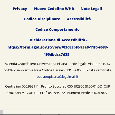
Privacy
Nuovo Cedolino WHR
Note Legali
Codice Disciplinare
Accessibilità
Codice Comportamento
Dichiarazione di Accessibilità -
https://form.agid.gov.it/view/03c83bf0-93a0-11f0-9683-
490dbdcc7d35
Azienda Ospedaliero Universitaria Pisana - Sede legale: Via Roma n. 67
56126 Pisa - Partiva Iva e Codice Fiscale: 01310860505 Posta certificata
pec-aoupisana@legalmail.it
Centralino 050.992111 Pronto Soccorso 050.992300 (8:00-01:00) CUP
050.995995 CUP Lib. Prof. 050.995272 Numero Verde 800.015877