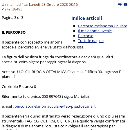
Ultima modifica: Lunedì, 23 Ottobre 2023 08:16
Visite: 28493
Pagina 3 di 3
Indice articoli
Percorso melanoma Oculare
Il melanoma uveale
IL PERCORSO
Percorso
Tutte le pagine
Il paziente con sospetto melanoma
accede al percorso e viene valutato dall'oculista.
La figura dell'oculista funge da coordinatore e deciderà quali altri
specialisti coinvolgere per raggiungere la diagnosi.
Accesso: U.O. CHIRURGIA OFTALMICA Cisanello, Edificio 30, ingresso E
piano -1
Corridoio F stanza 0
Riferimento telefonico: 050-997643 ( sig.ra Mariella)
e.mail :
percorso.melanomaoculare@ao-pisa.toscana.it
Il paziente verrà quindi instradato verso l'esecuzione di uno o più esami
strumentali. (FAG,ICG, OCT, RM, CT, TC PET) e qualora venga confermata
la diagnosi di melanoma l'oculista coinvolgerà il radioterapista per