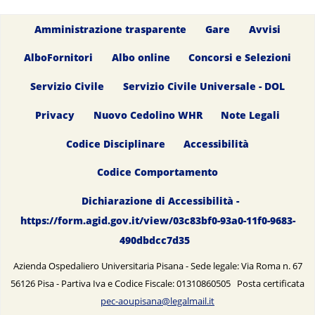
Amministrazione trasparente
Gare
Avvisi
AlboFornitori
Albo online
Concorsi e Selezioni
Servizio Civile
Servizio Civile Universale - DOL
Privacy
Nuovo Cedolino WHR
Note Legali
Codice Disciplinare
Accessibilità
Codice Comportamento
Dichiarazione di Accessibilità -
https://form.agid.gov.it/view/03c83bf0-93a0-11f0-9683-
490dbdcc7d35
Azienda Ospedaliero Universitaria Pisana - Sede legale: Via Roma n. 67
56126 Pisa - Partiva Iva e Codice Fiscale: 01310860505 Posta certificata
pec-aoupisana@legalmail.it