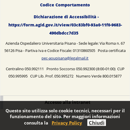
Codice Comportamento
Dichiarazione di Accessibilità -
https://form.agid.gov.it/view/03c83bf0-93a0-11f0-9683-
490dbdcc7d35
Azienda Ospedaliero Universitaria Pisana - Sede legale: Via Roma n. 67
56126 Pisa - Partiva Iva e Codice Fiscale: 01310860505 Posta certificata
pec-aoupisana@legalmail.it
Centralino 050.992111 Pronto Soccorso 050.992300 (8:00-01:00) CUP
050.995995 CUP Lib. Prof. 050.995272 Numero Verde 800.015877
Accesso alla intranet
Questo sito utilizza solo cookie tecnici, necessari per il
funzionamento del sito. Per maggiori informazioni
Chiudi
consulta la
Privacy Policy