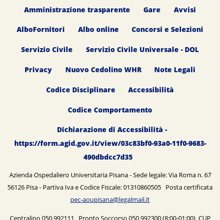
Amministrazione trasparente
Gare
Avvisi
AlboFornitori
Albo online
Concorsi e Selezioni
Servizio Civile
Servizio Civile Universale - DOL
Privacy
Nuovo Cedolino WHR
Note Legali
Codice Disciplinare
Accessibilità
Codice Comportamento
Dichiarazione di Accessibilità -
https://form.agid.gov.it/view/03c83bf0-93a0-11f0-9683-
490dbdcc7d35
Azienda Ospedaliero Universitaria Pisana - Sede legale: Via Roma n. 67
56126 Pisa - Partiva Iva e Codice Fiscale: 01310860505 Posta certificata
pec-aoupisana@legalmail.it
Centralino 050.992111 Pronto Soccorso 050.992300 (8:00-01:00) CUP