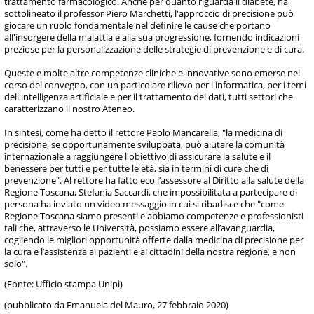
trattamento farmacologico. Anche per quanto riguarda il diabete, ha
sottolineato il professor Piero Marchetti, l'approccio di precisione può
giocare un ruolo fondamentale nel definire le cause che portano
all'insorgere della malattia e alla sua progressione, fornendo indicazioni
preziose per la personalizzazione delle strategie di prevenzione e di cura.
Queste e molte altre competenze cliniche e innovative sono emerse nel
corso del convegno, con un particolare rilievo per l'informatica, per i temi
dell'intelligenza artificiale e per il trattamento dei dati, tutti settori che
caratterizzano il nostro Ateneo.
In sintesi, come ha detto il rettore Paolo Mancarella, "la medicina di
precisione, se opportunamente sviluppata, può aiutare la comunità
internazionale a raggiungere l'obiettivo di assicurare la salute e il
benessere per tutti e per tutte le età, sia in termini di cure che di
prevenzione". Al rettore ha fatto eco l’assessore al Diritto alla salute della
Regione Toscana, Stefania Saccardi, che impossibilitata a partecipare di
persona ha inviato un video messaggio in cui si ribadisce che "come
Regione Toscana siamo presenti e abbiamo competenze e professionisti
tali che, attraverso le Università, possiamo essere all’avanguardia,
cogliendo le migliori opportunità offerte dalla medicina di precisione per
la cura e l’assistenza ai pazienti e ai cittadini della nostra regione, e non
solo".
(Fonte: Ufficio stampa Unipi)
(pubblicato da Emanuela del Mauro, 27 febbraio 2020)