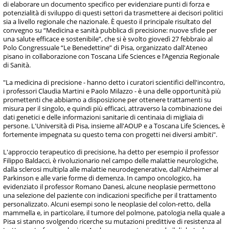
di elaborare un documento specifico per evidenziare punti di forza e
potenzialità di sviluppo di questi settori da trasmettere ai decisori politici
sia a livello regionale che nazionale. È questo il principale risultato del
convegno su “Medicina e sanità pubblica di precisione: nuove sfide per
una salute efficace e sostenibile”, che si è svolto giovedì 27 febbraio al
Polo Congressuale “Le Benedettine” di Pisa, organizzato dall'Ateneo
pisano in collaborazione con Toscana Life Sciences e l’Agenzia Regionale
di Sanità.
"La medicina di precisione - hanno detto i curatori scientifici dell'incontro,
i professori Claudia Martini e Paolo Milazzo - è una delle opportunità più
promettenti che abbiamo a disposizione per ottenere trattamenti su
misura per il singolo, e quindi più efficaci, attraverso la combinazione dei
dati genetici e delle informazioni sanitarie di centinaia di migliaia di
persone. L'Università di Pisa, insieme all'AOUP e a Toscana Life Sciences, è
fortemente impegnata su questo tema con progetti nei diversi ambiti".
L'approccio terapeutico di precisione, ha detto per esempio il professor
Filippo Baldacci, è rivoluzionario nel campo delle malattie neurologiche,
dalla sclerosi multipla alle malattie neurodegenerative, dall'Alzheimer al
Parkinson e alle varie forme di demenza. In campo oncologico, ha
evidenziato il professor Romano Danesi, alcune neoplasie permettono
una selezione del paziente con indicazioni specifiche per il trattamento
personalizzato. Alcuni esempi sono le neoplasie del colon-retto, della
mammella e, in particolare, il tumore del polmone, patologia nella quale a
Pisa si stanno svolgendo ricerche su mutazioni predittive di resistenza al