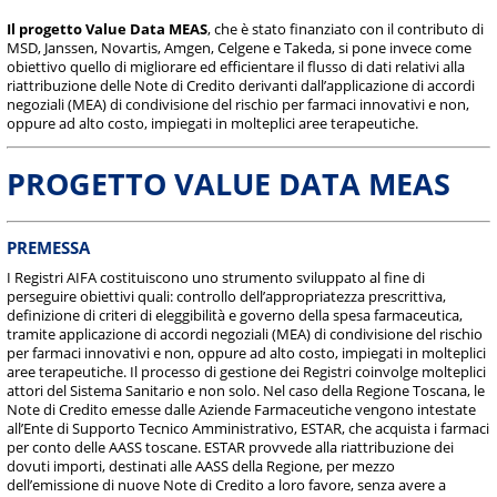
Il progetto Value Data MEAS
, che è stato finanziato con il contributo di
MSD, Janssen, Novartis, Amgen, Celgene e Takeda, si pone invece come
obiettivo quello di migliorare ed efficientare il flusso di dati relativi alla
riattribuzione delle Note di Credito derivanti dall’applicazione di accordi
negoziali (MEA) di condivisione del rischio per farmaci innovativi e non,
oppure ad alto costo, impiegati in molteplici aree terapeutiche.
PROGETTO VALUE DATA MEAS
PREMESSA
I Registri AIFA costituiscono uno strumento sviluppato al fine di
perseguire obiettivi quali: controllo dell’appropriatezza prescrittiva,
definizione di criteri di eleggibilità e governo della spesa farmaceutica,
tramite applicazione di accordi negoziali (MEA) di condivisione del rischio
per farmaci innovativi e non, oppure ad alto costo, impiegati in molteplici
aree terapeutiche. Il processo di gestione dei Registri coinvolge molteplici
attori del Sistema Sanitario e non solo. Nel caso della Regione Toscana, le
Note di Credito emesse dalle Aziende Farmaceutiche vengono intestate
all’Ente di Supporto Tecnico Amministrativo, ESTAR, che acquista i farmaci
per conto delle AASS toscane. ESTAR provvede alla riattribuzione dei
dovuti importi, destinati alle AASS della Regione, per mezzo
dell’emissione di nuove Note di Credito a loro favore, senza avere a