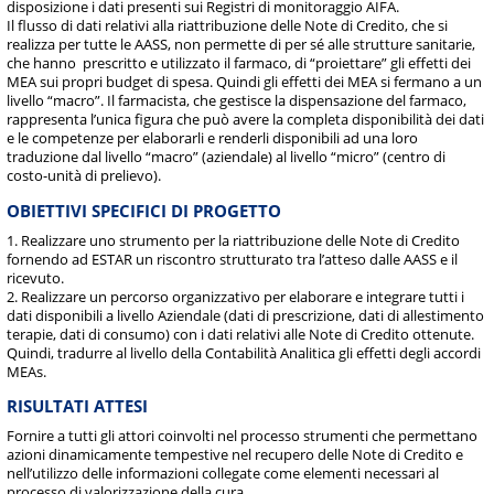
disposizione i dati presenti sui Registri di monitoraggio AIFA.
Il flusso di dati relativi alla riattribuzione delle Note di Credito, che si
realizza per tutte le AASS, non permette di per sé alle strutture sanitarie,
che hanno prescritto e utilizzato il farmaco, di “proiettare” gli effetti dei
MEA sui propri budget di spesa. Quindi gli effetti dei MEA si fermano a un
livello “macro”. Il farmacista, che gestisce la dispensazione del farmaco,
rappresenta l’unica figura che può avere la completa disponibilità dei dati
e le competenze per elaborarli e renderli disponibili ad una loro
traduzione dal livello “macro” (aziendale) al livello “micro” (centro di
costo-unità di prelievo).
OBIETTIVI SPECIFICI DI PROGETTO
1. Realizzare uno strumento per la riattribuzione delle Note di Credito
fornendo ad ESTAR un riscontro strutturato tra l’atteso dalle AASS e il
ricevuto.
2. Realizzare un percorso organizzativo per elaborare e integrare tutti i
dati disponibili a livello Aziendale (dati di prescrizione, dati di allestimento
terapie, dati di consumo) con i dati relativi alle Note di Credito ottenute.
Quindi, tradurre al livello della Contabilità Analitica gli effetti degli accordi
MEAs.
RISULTATI ATTESI
Fornire a tutti gli attori coinvolti nel processo strumenti che permettano
azioni dinamicamente tempestive nel recupero delle Note di Credito e
nell’utilizzo delle informazioni collegate come elementi necessari al
processo di valorizzazione della cura.