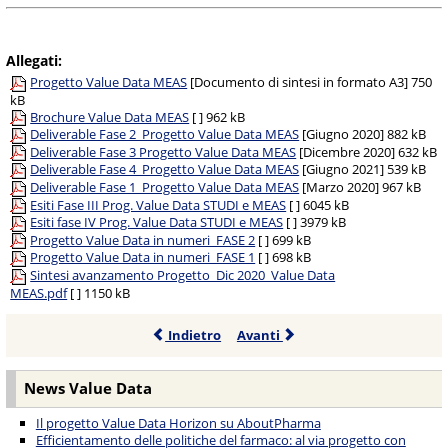
Allegati:
Progetto Value Data MEAS
[Documento di sintesi in formato A3]
750
kB
Brochure Value Data MEAS
[ ]
962 kB
Deliverable Fase 2_Progetto Value Data MEAS
[Giugno 2020]
882 kB
Deliverable Fase 3 Progetto Value Data MEAS
[Dicembre 2020]
632 kB
Deliverable Fase 4_Progetto Value Data MEAS
[Giugno 2021]
539 kB
Deliverable Fase 1_Progetto Value Data MEAS
[Marzo 2020]
967 kB
Esiti Fase III Prog. Value Data STUDI e MEAS
[ ]
6045 kB
Esiti fase IV Prog. Value Data STUDI e MEAS
[ ]
3979 kB
Progetto Value Data in numeri_FASE 2
[ ]
699 kB
Progetto Value Data in numeri_FASE 1
[ ]
698 kB
Sintesi avanzamento Progetto_Dic 2020_Value Data
MEAS.pdf
[ ]
1150 kB
Indietro
Avanti
News Value Data
Il progetto Value Data Horizon su AboutPharma
Efficientamento delle politiche del farmaco: al via progetto con