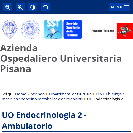
MENU
Azienda
Ospedaliero Universitaria
Pisana
Sei qui:
Home
Azienda
Dipartimenti e Strutture
D.A.I. Chirurgia e
medicina endocrino metabolica e dei trapianti
UO Endocrinologia 2
UO Endocrinologia 2 -
Ambulatorio