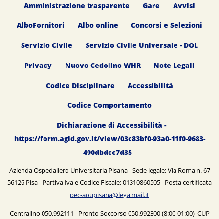
Amministrazione trasparente
Gare
Avvisi
AlboFornitori
Albo online
Concorsi e Selezioni
Servizio Civile
Servizio Civile Universale - DOL
Privacy
Nuovo Cedolino WHR
Note Legali
Codice Disciplinare
Accessibilità
Codice Comportamento
Dichiarazione di Accessibilità -
https://form.agid.gov.it/view/03c83bf0-93a0-11f0-9683-
490dbdcc7d35
Azienda Ospedaliero Universitaria Pisana - Sede legale: Via Roma n. 67
56126 Pisa - Partiva Iva e Codice Fiscale: 01310860505 Posta certificata
pec-aoupisana@legalmail.it
Centralino 050.992111 Pronto Soccorso 050.992300 (8:00-01:00) CUP