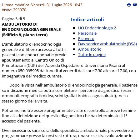
Ultima modifica: Venerdì, 31 Luglio 2026 10:43
Visite: 293070
Pagina 5 di 5
Indice articoli
AMBULATORIO DI
UO Endocrinologia 2
ENDOCRINOLOGIA GENERALE
Personale
(Edificio 8, piano terra)
Ricovero
Day service ambulatoriale (DSA)
L'ambulatorio di endocrinologia
Ambulatorio
generale è di libero accesso a tutti i
Tutte le pagine
pazienti con endocrinopatie previo
appuntamento al Centro Unico di
Prenotazioni (CUP) dell'Azienda Ospedaliero Universitaria Pisana al
numero 050-995995 dal lunedì al venerdì dalle ore 7.30 alle ore 17.00, con
impegnativa del medico curante.
Dopo la visita nell' ambulatorio di endocrinologia generale, il paziente
su indicazione medica potra’ completare il percorso diagnostico, (esami
ormonali, ecografia tiroidea, scintigrafia tiroidea, agoaspirato), nello
stesso giorno della visita.
Potranno inoltre essere programmate visite di controllo a breve termine
fino alla definizione del quesito diagnostico che ha determinato il 1°
accesso del paziente.
Ove necessario, sara’ cura dello specialista ambulatoriale, provvedere a
programmare presso la nostra struttura, una successiva valutazione in