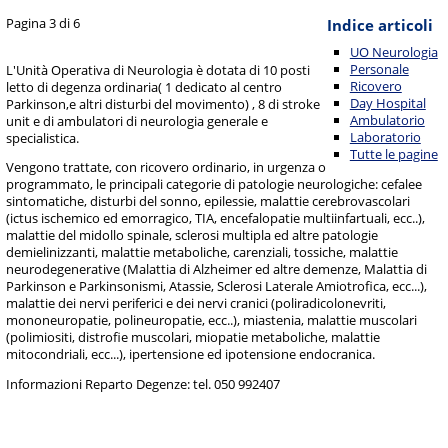
Pagina 3 di 6
Indice articoli
UO Neurologia
Personale
L'Unità Operativa di Neurologia è dotata di 10 posti
Ricovero
letto di degenza ordinaria( 1 dedicato al centro
Day Hospital
Parkinson,e altri disturbi del movimento) , 8 di stroke
Ambulatorio
unit e di ambulatori di neurologia generale e
Laboratorio
specialistica.
Tutte le pagine
Vengono trattate, con ricovero ordinario, in urgenza o
programmato, le principali categorie di patologie neurologiche: cefalee
sintomatiche, disturbi del sonno, epilessie, malattie cerebrovascolari
(ictus ischemico ed emorragico, TIA, encefalopatie multiinfartuali, ecc..),
malattie del midollo spinale, sclerosi multipla ed altre patologie
demielinizzanti, malattie metaboliche, carenziali, tossiche, malattie
neurodegenerative (Malattia di Alzheimer ed altre demenze, Malattia di
Parkinson e Parkinsonismi, Atassie, Sclerosi Laterale Amiotrofica, ecc...),
malattie dei nervi periferici e dei nervi cranici (poliradicolonevriti,
mononeuropatie, polineuropatie, ecc..), miastenia, malattie muscolari
(polimiositi, distrofie muscolari, miopatie metaboliche, malattie
mitocondriali, ecc...), ipertensione ed ipotensione endocranica.
Informazioni Reparto Degenze: tel. 050 992407