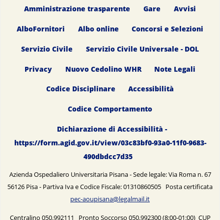
Amministrazione trasparente
Gare
Avvisi
AlboFornitori
Albo online
Concorsi e Selezioni
Servizio Civile
Servizio Civile Universale - DOL
Privacy
Nuovo Cedolino WHR
Note Legali
Codice Disciplinare
Accessibilità
Codice Comportamento
Dichiarazione di Accessibilità -
https://form.agid.gov.it/view/03c83bf0-93a0-11f0-9683-
490dbdcc7d35
Azienda Ospedaliero Universitaria Pisana - Sede legale: Via Roma n. 67
56126 Pisa - Partiva Iva e Codice Fiscale: 01310860505 Posta certificata
pec-aoupisana@legalmail.it
Centralino 050.992111 Pronto Soccorso 050.992300 (8:00-01:00) CUP