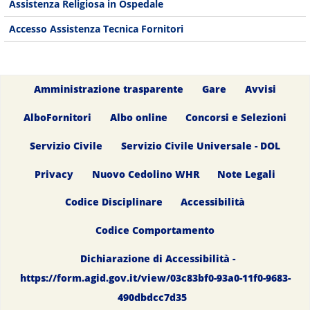
Assistenza Religiosa in Ospedale
Accesso Assistenza Tecnica Fornitori
Amministrazione trasparente
Gare
Avvisi
AlboFornitori
Albo online
Concorsi e Selezioni
Servizio Civile
Servizio Civile Universale - DOL
Privacy
Nuovo Cedolino WHR
Note Legali
Codice Disciplinare
Accessibilità
Codice Comportamento
Dichiarazione di Accessibilità -
https://form.agid.gov.it/view/03c83bf0-93a0-11f0-9683-
490dbdcc7d35