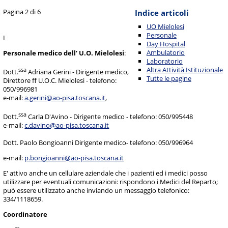
Pagina 2 di 6
Indice articoli
UO Mielolesi
Personale
I
Day Hospital
Ambulatorio
Personale medico dell’ U.O. Mielolesi
:
Laboratorio
Altra Attività Istituzionale
ssa
Dott.
Adriana Gerini - Dirigente medico,
Tutte le pagine
Direttore ff U.O.C. Mielolesi - telefono:
050/996981
e-mail:
a.gerini@ao-pisa.toscana.it
,
ssa
Dott.
Carla D'Avino - Dirigente medico - telefono: 050/995448
e-mail:
c.davino@ao-pisa.toscana.it
Dott. Paolo Bongioanni Dirigente medico- telefono: 050/996964
e-mail:
p.bongioanni@ao-pisa.toscana.it
E' attivo anche un cellulare aziendale che i pazienti ed i medici posso
utilizzare per eventuali comunicazioni: rispondono i Medici del Reparto;
può essere utilizzato anche inviando un messaggio telefonico:
334/1118659.
Coordinatore