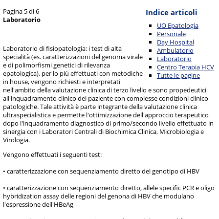
Pagina 5 di 6
Indice articoli
Laboratorio
UO Epatologia
Personale
Day Hospital
Laboratorio di fisiopatologia: i test di alta
Ambulatorio
specialità (es. caratterizzazioni del genoma virale
Laboratorio
e di polimorfismi genetici di rilevanza
Centro Terapia HCV
epatologica), per lo più effettuati con metodiche
Tutte le pagine
in house, vengono richiesti e interpretati
nell'ambito della valutazione clinica di terzo livello e sono propedeutici
all'inquadramento clinico del paziente con complesse condizioni clinico-
patologiche. Tale attività è parte integrante della valutazione clinica
ultraspecialistica e permette l'ottimizzazione dell'approccio terapeutico
dopo l'inquadramento diagnostico di primo/secondo livello effettuato in
sinergia con i Laboratori Centrali di Biochimica Clinica, Microbiologia e
Virologia.
Vengono effettuati i seguenti test:
• caratterizzazione con sequenziamento diretto del genotipo di HBV
• caratterizzazione con sequenziamento diretto, allele specific PCR e oligo
hybridization assay delle regioni del genona di HBV che modulano
l'espressione dell'HBeAg