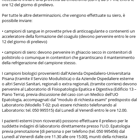
ore 12 del giorno di prelievo.
Per tutte le altre determinazioni, che vengono effettuate su siero, è
possibile inviare:
• campioni di sangue in provette prive di anticoagulante o contenenti un
acceleratore della formazione del coagulo (devono pervenire entro le ore
12 del giorno di prelievo)
• campioni di siero: devono pervenire in ghiaccio secco in contenitori di
polistirolo o comunque in contenitori che garantiscano il mantenimento
della refrigerazione del campione stesso.
I campioni biologici provenienti dall'Azienda Ospedaliero-Universitaria
Pisana (tramite il Servizio Modulistica) o da Aziende Ospedaliere esterne
o altri Servizi Sanitari, regionali o extra regionali, (tramite corriere) devono
pervenire al Laboratorio di Fisiopatologia Epatica e Digestiva (Edificio 13 –
Piano Terra), previa discussione del caso con un Medico dell'UO
Epatologia, accompagnati dal "modulo di richiesta esami" predisposto dal
Laboratorio (Modello T-02: può essere richiesto telefonando al
Laboratorio: tel. 050 995515) dal Lunedì al Venerdì entro le ore 12.00.
I pazienti esterni (non ricoverati) possono effettuare il prelievo per le
suddette indagini di laboratorio direttamente presso l'U.O. Epatologia
previa prenotazione [di persona o per telefono (tel. 050 995456) dal
Lunedì al Venerdì dalle ore 11.30 alle ore 15.00], muniti della richiesta