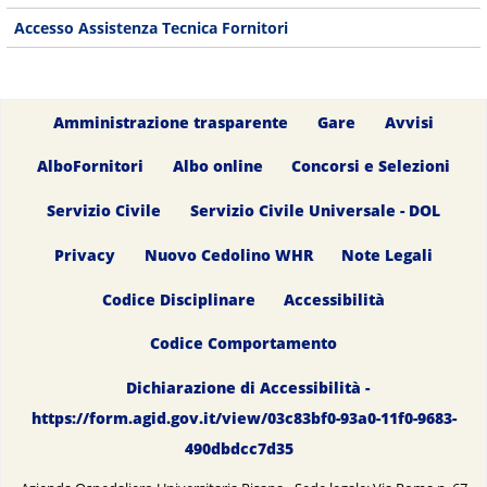
Accesso Assistenza Tecnica Fornitori
Amministrazione trasparente
Gare
Avvisi
AlboFornitori
Albo online
Concorsi e Selezioni
Servizio Civile
Servizio Civile Universale - DOL
Privacy
Nuovo Cedolino WHR
Note Legali
Codice Disciplinare
Accessibilità
Codice Comportamento
Dichiarazione di Accessibilità -
https://form.agid.gov.it/view/03c83bf0-93a0-11f0-9683-
490dbdcc7d35