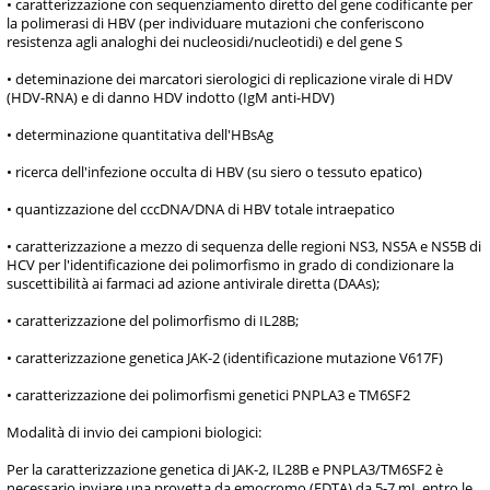
• caratterizzazione con sequenziamento diretto del gene codificante per
la polimerasi di HBV (per individuare mutazioni che conferiscono
resistenza agli analoghi dei nucleosidi/nucleotidi) e del gene S
• deteminazione dei marcatori sierologici di replicazione virale di HDV
(HDV-RNA) e di danno HDV indotto (IgM anti-HDV)
• determinazione quantitativa dell'HBsAg
• ricerca dell'infezione occulta di HBV (su siero o tessuto epatico)
• quantizzazione del cccDNA/DNA di HBV totale intraepatico
• caratterizzazione a mezzo di sequenza delle regioni NS3, NS5A e NS5B di
HCV per l'identificazione dei polimorfismo in grado di condizionare la
suscettibilità ai farmaci ad azione antivirale diretta (DAAs);
• caratterizzazione del polimorfismo di IL28B;
• caratterizzazione genetica JAK-2 (identificazione mutazione V617F)
• caratterizzazione dei polimorfismi genetici PNPLA3 e TM6SF2
Modalità di invio dei campioni biologici:
Per la caratterizzazione genetica di JAK-2, IL28B e PNPLA3/TM6SF2 è
necessario inviare una provetta da emocromo (EDTA) da 5-7 mL entro le