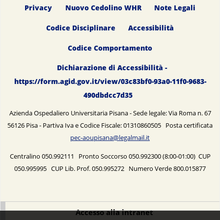
Privacy
Nuovo Cedolino WHR
Note Legali
Codice Disciplinare
Accessibilità
Codice Comportamento
Dichiarazione di Accessibilità -
https://form.agid.gov.it/view/03c83bf0-93a0-11f0-9683-
490dbdcc7d35
Azienda Ospedaliero Universitaria Pisana - Sede legale: Via Roma n. 67
56126 Pisa - Partiva Iva e Codice Fiscale: 01310860505 Posta certificata
pec-aoupisana@legalmail.it
Centralino 050.992111 Pronto Soccorso 050.992300 (8:00-01:00) CUP
050.995995 CUP Lib. Prof. 050.995272 Numero Verde 800.015877
Accesso alla intranet