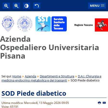
MENU
Azienda
Ospedaliero Universitaria
Pisana
Sei qui:
Home
Azienda
Dipartimenti e Strutture
D.A.I. Chirurgia e
medicina endocrino metabolica e dei trapianti
SOD Piede diabetico
SOD Piede diabetico
Ultima modifica: Mercoledì, 13 Maggio 2026 09:05
Visite: 65191