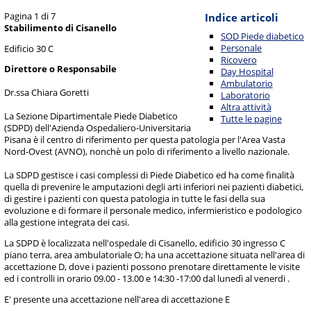
Pagina 1 di 7
Indice articoli
Stabilimento di Cisanello
SOD Piede diabetico
Personale
Edificio 30 C
Ricovero
Direttore o Responsabile
Day Hospital
Ambulatorio
Dr.ssa Chiara Goretti
Laboratorio
Altra attività
La Sezione Dipartimentale Piede Diabetico
Tutte le pagine
(SDPD) dell'Azienda Ospedaliero-Universitaria
Pisana è il centro di riferimento per questa patologia per l'Area Vasta
Nord-Ovest (AVNO), nonchè un polo di riferimento a livello nazionale.
La SDPD gestisce i casi complessi di Piede Diabetico ed ha come finalità
quella di prevenire le amputazioni degli arti inferiori nei pazienti diabetici,
di gestire i pazienti con questa patologia in tutte le fasi della sua
evoluzione e di formare il personale medico, infermieristico e podologico
alla gestione integrata dei casi.
La SDPD è localizzata nell'ospedale di Cisanello, edificio 30 ingresso C
piano terra, area ambulatoriale O; ha una accettazione situata nell'area di
accettazione D, dove i pazienti possono prenotare direttamente le visite
ed i controlli in orario 09.00 - 13.00 e 14:30 -17:00 dal lunedì al venerdi .
E' presente una accettazione nell'area di accettazione E