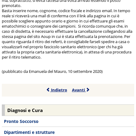
ma, soprattutto, si evita l’attesa una volta arrivati essendo il posto
prenotato.
Basta inserire nome, cognome, codice fiscale e indirizzo email. In tempo
reale si riceverà una mail di conferma con il link alla pagina in cui è
possibile scegliere appunto orario e giorno in cui effettuare gli esami
ematochimici o consegnare dei campioni. Si ricorda comunque che, in
caso di disdetta, è necessario effettuare la cancellazione collegandosi alla
stessa pagina del sito Aoup in cui è stata effettuata la prenotazione. Per
quanto riguarda il ritiro dei referti, è consigliabile farseli spedire a casa o
visualizzarli nel proprio fascicolo sanitario elettronico (per chi ha già
attivato la propria carta sanitaria elettronica), in attesa di una procedura
per il ritiro telematico.
(pubblicato da Emanuela del Mauro, 10 settembre 2020)
Indietro
Avanti
Diagnosi e Cura
Pronto Soccorso
Dipartimenti e strutture