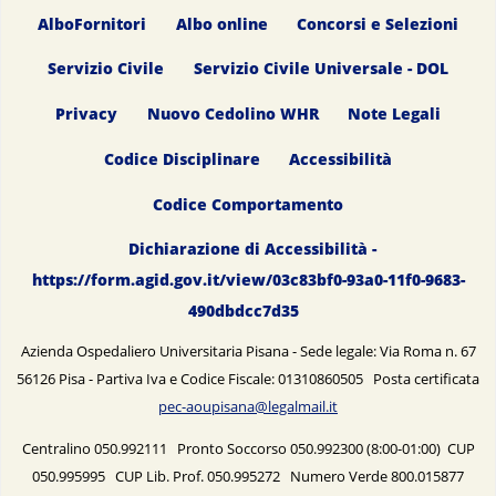
AlboFornitori
Albo online
Concorsi e Selezioni
Servizio Civile
Servizio Civile Universale - DOL
Privacy
Nuovo Cedolino WHR
Note Legali
Codice Disciplinare
Accessibilità
Codice Comportamento
Dichiarazione di Accessibilità -
https://form.agid.gov.it/view/03c83bf0-93a0-11f0-9683-
490dbdcc7d35
Azienda Ospedaliero Universitaria Pisana - Sede legale: Via Roma n. 67
56126 Pisa - Partiva Iva e Codice Fiscale: 01310860505 Posta certificata
pec-aoupisana@legalmail.it
Centralino 050.992111 Pronto Soccorso 050.992300 (8:00-01:00) CUP
050.995995 CUP Lib. Prof. 050.995272 Numero Verde 800.015877