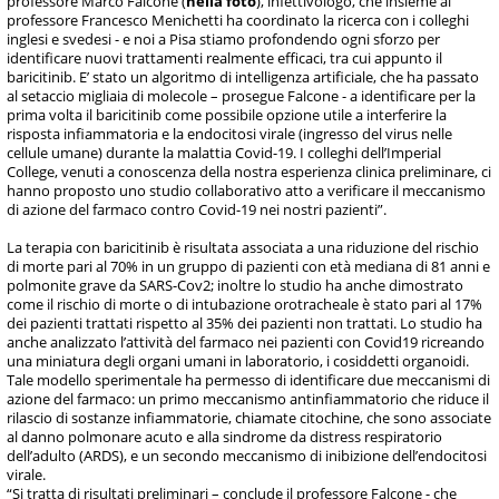
professore Marco Falcone (
nella foto
), infettivologo, che insieme al
professore Francesco Menichetti ha coordinato la ricerca con i colleghi
inglesi e svedesi - e noi a Pisa stiamo profondendo ogni sforzo per
identificare nuovi trattamenti realmente efficaci, tra cui appunto il
baricitinib. E’ stato un algoritmo di intelligenza artificiale, che ha passato
al setaccio migliaia di molecole – prosegue Falcone - a identificare per la
prima volta il baricitinib come possibile opzione utile a interferire la
risposta infiammatoria e la endocitosi virale (ingresso del virus nelle
cellule umane) durante la malattia Covid-19. I colleghi dell’Imperial
College, venuti a conoscenza della nostra esperienza clinica preliminare, ci
hanno proposto uno studio collaborativo atto a verificare il meccanismo
di azione del farmaco contro Covid-19 nei nostri pazienti”.
La terapia con baricitinib è risultata associata a una riduzione del rischio
di morte pari al 70% in un gruppo di pazienti con età mediana di 81 anni e
polmonite grave da SARS-Cov2; inoltre lo studio ha anche dimostrato
come il rischio di morte o di intubazione orotracheale è stato pari al 17%
dei pazienti trattati rispetto al 35% dei pazienti non trattati. Lo studio ha
anche analizzato l’attività del farmaco nei pazienti con Covid19 ricreando
una miniatura degli organi umani in laboratorio, i cosiddetti organoidi.
Tale modello sperimentale ha permesso di identificare due meccanismi di
azione del farmaco: un primo meccanismo antinfiammatorio che riduce il
rilascio di sostanze infiammatorie, chiamate citochine, che sono associate
al danno polmonare acuto e alla sindrome da distress respiratorio
dell’adulto (ARDS), e un secondo meccanismo di inibizione dell’endocitosi
virale.
“Si tratta di risultati preliminari – conclude il professore Falcone - che