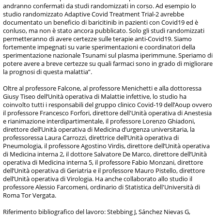
andranno confermati da studi randomizzati in corso. Ad esempio lo
studio randomizzato Adaptive Covid Treatment Trial-2 avrebbe
documentato un beneficio di baricitinib in pazienti con Covid19 ed è
conluso, ma non è stato ancora pubblicato. Solo gli studi randomizzati
permetteranno di avere certezze sulle terapie anti-Covid19. Siamo
fortemente impegnati su varie sperimentazioni e coordinatori della
sperimentazione nazionale Tsunami sul plasma iperimmune. Speriamo di
potere avere a breve certezze su quali farmaci sono in grado di migliorare
la prognosi di questa malattia”.
Oltre al professore Falcone, al professore Menichetti e alla dottoressa
Giusy Tiseo dell’Unità operativa di Malattie infettive, lo studio ha
coinvolto tutti i responsabili del gruppo clinico Covid-19 dell’Aoup ovvero
il professore Francesco Forfori, direttore dell'Unità operativa di Anestesia
e rianimazione interdipartimentale, il professore Lorenzo Ghiadoni,
direttore dell’Unità operativa di Medicina d’urgenza universitaria, la
professoressa Laura Carrozzi, direttrice dell’Unità operativa di
Pneumologia, il professore Agostino Virdis, direttore dell’Unità operativa
di Medicina interna 2, il dottore Salvatore De Marco, direttore dell’Unità
operativa di Medicina interna 5, il professore Fabio Monzani, direttore
dell’Unità operativa di Geriatria e il professore Mauro Pistello, direttore
dell’Unità operativa di Virologia. Ha anche collaborato allo studio il
professore Alessio Farcomeni, ordinario di Statistica dell'Università di
Roma Tor Vergata.
Riferimento bibliografico del lavoro: Stebbing J, Sánchez Nievas G,