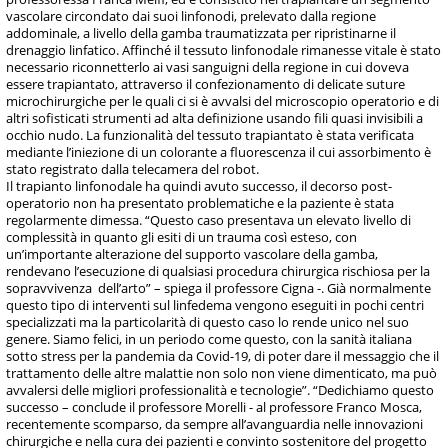
vascolare circondato dai suoi linfonodi, prelevato dalla regione
addominale, a livello della gamba traumatizzata per ripristinarne il
drenaggio linfatico. Affinché il tessuto linfonodale rimanesse vitale è stato
necessario riconnetterlo ai vasi sanguigni della regione in cui doveva
essere trapiantato, attraverso il confezionamento di delicate suture
microchirurgiche per le quali ci si è avvalsi del microscopio operatorio e di
altri sofisticati strumenti ad alta definizione usando fili quasi invisibili a
occhio nudo. La funzionalità del tessuto trapiantato è stata verificata
mediante l’iniezione di un colorante a fluorescenza il cui assorbimento è
stato registrato dalla telecamera del robot.
Il trapianto linfonodale ha quindi avuto successo, il decorso post-
operatorio non ha presentato problematiche e la paziente è stata
regolarmente dimessa. “Questo caso presentava un elevato livello di
complessità in quanto gli esiti di un trauma così esteso, con
un’importante alterazione del supporto vascolare della gamba,
rendevano l’esecuzione di qualsiasi procedura chirurgica rischiosa per la
sopravvivenza dell’arto” – spiega il professore Cigna -. Già normalmente
questo tipo di interventi sul linfedema vengono eseguiti in pochi centri
specializzati ma la particolarità di questo caso lo rende unico nel suo
genere. Siamo felici, in un periodo come questo, con la sanità italiana
sotto stress per la pandemia da Covid-19, di poter dare il messaggio che il
trattamento delle altre malattie non solo non viene dimenticato, ma può
avvalersi delle migliori professionalità e tecnologie”. “Dedichiamo questo
successo – conclude il professore Morelli - al professore Franco Mosca,
recentemente scomparso, da sempre all’avanguardia nelle innovazioni
chirurgiche e nella cura dei pazienti e convinto sostenitore del progetto