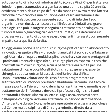
autotrapianto di linfonodi robot-assistito (con da Vinci Xi) per trattare un
linfedema post-traumatico alla gamba su una donna colpita 20 anni fa,
accidentalmente, da un colpo di fucile da caccia che aveva reciso l’arteria
femorale provocandole una riduzione della vascolarizzazione e del
drenaggio linfatico, con conseguente accumulo di linfa che il suo
organismo non riusciva a riassorbire. Il linfedema è infatti una grave
patologia, che può insorgere in seguito a trattamento oncologico (es.
tumori al seno o ginecologici) o eventi traumatici, che determina un
progressivo aumento di volume e peso degli arti interessati, con pesante
impatto sulla qualità della vita.
Ad oggi erano poche le soluzioni chirurgiche praticabili fino all’intervento
innovativo eseguito a Pisa – precedenti analoghi ci sono solo a Taiwan e
negli Usa – da un’equipe multidisciplinare che ha visto come protagonisti
i professori Emanuele Cigna (foto), chirurgo plastico esperto in tecniche
ricostruttive microchirurgiche, a cui la paziente si era rivolta per una
valutazione clinica, e Luca Morelli (foto), chirurgo generale, esperto in
chirurgia robotica, entrambi associati dell’Università di Pisa.
Dopo un’attenta valutazione del caso è stato programmato un
autotrapianto di linfonodi prelevati dall’addome, secondo una tecnica
messa a punto a Taiwan, in uno dei migliori centri a livello mondiale per il
trattamento del linfedema e dove sia il professore Cigna che i suoi
dottorandi, i dottori Alberto Bolletta e Luigi Losco, anch’essi parte
dell’equipe chirurgica, avevano effettuato un periodo di formazione.
L’intervento è durato 6 ore, nelle sale operatorie ad altissima tecnologia
del Centro multidisciplinare di Chirurgia robotica diretto dalla
professoressa Franca Melfi, ed è consistito nel trapiantare un segmento