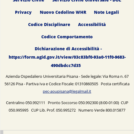
Servizio Civile
Servizio Civile Universale - DOL
Privacy
Nuovo Cedolino WHR
Note Legali
Codice Disciplinare
Accessibilità
Codice Comportamento
Dichiarazione di Accessibilità -
https://form.agid.gov.it/view/03c83bf0-93a0-11f0-9683-
490dbdcc7d35
Azienda Ospedaliero Universitaria Pisana - Sede legale: Via Roma n. 67
56126 Pisa - Partiva Iva e Codice Fiscale: 01310860505 Posta certificata
pec-aoupisana@legalmail.it
Centralino 050.992111 Pronto Soccorso 050.992300 (8:00-01:00) CUP
050.995995 CUP Lib. Prof. 050.995272 Numero Verde 800.015877