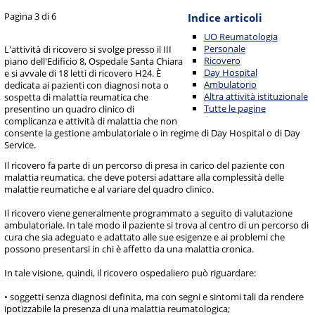
Pagina 3 di 6
Indice articoli
UO Reumatologia
Personale
L'attività di ricovero si svolge presso il III
Ricovero
piano dell'Edificio 8, Ospedale Santa Chiara
Day Hospital
e si avvale di 18 letti di ricovero H24. È
Ambulatorio
dedicata ai pazienti con diagnosi nota o
Altra attività istituzionale
sospetta di malattia reumatica che
Tutte le pagine
presentino un quadro clinico di
complicanza e attività di malattia che non
consente la gestione ambulatoriale o in regime di Day Hospital o di Day
Service.
Il ricovero fa parte di un percorso di presa in carico del paziente con
malattia reumatica, che deve potersi adattare alla complessità delle
malattie reumatiche e al variare del quadro clinico.
Il ricovero viene generalmente programmato a seguito di valutazione
ambulatoriale. In tale modo il paziente si trova al centro di un percorso di
cura che sia adeguato e adattato alle sue esigenze e ai problemi che
possono presentarsi in chi è affetto da una malattia cronica.
In tale visione, quindi, il ricovero ospedaliero può riguardare:
• soggetti senza diagnosi definita, ma con segni e sintomi tali da rendere
ipotizzabile la presenza di una malattia reumatologica;