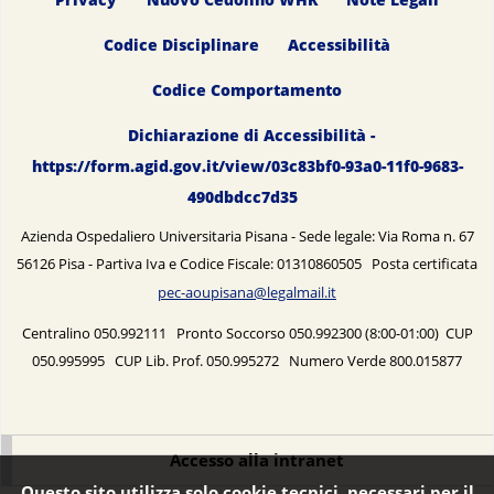
Privacy
Nuovo Cedolino WHR
Note Legali
Codice Disciplinare
Accessibilità
Codice Comportamento
Dichiarazione di Accessibilità -
https://form.agid.gov.it/view/03c83bf0-93a0-11f0-9683-
490dbdcc7d35
Azienda Ospedaliero Universitaria Pisana - Sede legale: Via Roma n. 67
56126 Pisa - Partiva Iva e Codice Fiscale: 01310860505 Posta certificata
pec-aoupisana@legalmail.it
Centralino 050.992111 Pronto Soccorso 050.992300 (8:00-01:00) CUP
050.995995 CUP Lib. Prof. 050.995272 Numero Verde 800.015877
Accesso alla intranet
Questo sito utilizza solo cookie tecnici, necessari per il