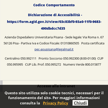
Codice Comportamento
Dichiarazione di Accessibilità -
https://form.agid.gov.it/view/03c83bf0-93a0-11f0-9683-
490dbdcc7d35
Azienda Ospedaliero Universitaria Pisana - Sede legale: Via Roma n. 67
56126 Pisa - Partiva Iva e Codice Fiscale: 01310860505 Posta certificata
pec-aoupisana@legalmail.it
Centralino 050.992111 Pronto Soccorso 050.992300 (8:00-01:00) CUP
050.995995 CUP Lib. Prof. 050.995272 Numero Verde 800.015877
Accesso alla intranet
Questo sito utilizza solo cookie tecnici, necessari per il
funzionamento del sito. Per maggiori informazioni
Chiudi
consulta la
Privacy Policy