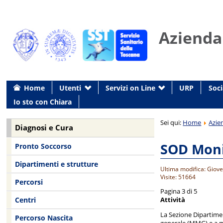
Azienda
Home
Utenti
Servizi on Line
URP
Soci
Io sto con Chiara
Sei qui:
Home
Azie
Diagnosi e Cura
SOD Monit
Pronto Soccorso
Dipartimenti e strutture
Ultima modifica: Giove
Visite: 51664
Percorsi
Pagina 3 di 5
Attività
Centri
La Sezione Dipartime
Percorso Nascita
generale (MMG) e a med