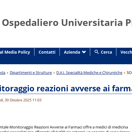
 Ospedaliero Universitaria P
al Media Policy
Contatti
Azienda
Cerca
Vecch
nda
Dipartimenti e Strutture
D.A.I. Specialità Mediche e Chirurgiche
SO
oraggio reazioni avverse ai farma
dì, 30 Ottobre 2025 11:03
ntale Monitoraggio Reazioni Avverse ai Farmaci offre a medici di medicina
ici specialisti (sia afferenti all'AUOP sia esterni) un servizio di consulenza