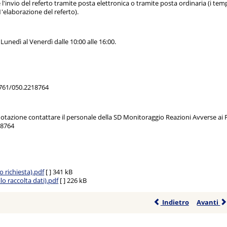
re l'invio del referto tramite posta elettronica o tramite posta ordinaria (i t
1'elaborazione del referto).
l Lunedì al Venerdì dalle 10:00 alle 16:00.
761/050.2218764
notazione contattare il personale della SD Monitoraggio Reazioni Avverse ai F
18764
 richiesta).pdf
[ ]
341 kB
lo raccolta dati).pdf
[ ]
226 kB
Indietro
Avanti