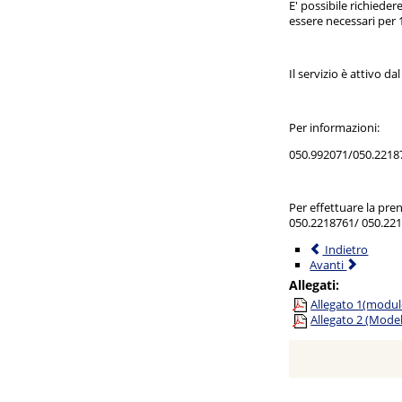
E' possibile richiede
essere necessari per 
Il servizio è attivo da
Per informazioni:
050.992071/050.2218
Per effettuare la pre
050.2218761/ 050.22
Indietro
Avanti
Allegati:
Allegato 1(modulo
Allegato 2 (Model