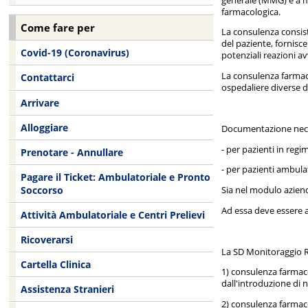
farmacologica.
Come fare per
La consulenza consist
del paziente, fornisce
Covid-19 (Coronavirus)
potenziali reazioni a
La consulenza farmaco
Contattarci
ospedaliere diverse 
Arrivare
Alloggiare
Documentazione neces
- per pazienti in reg
Prenotare - Annullare
- per pazienti ambula
Pagare il Ticket: Ambulatoriale e Pronto
Soccorso
Sia nel modulo aziend
Ad essa deve essere a
Attività Ambulatoriale e Centri Prelievi
Ricoverarsi
La SD Monitoraggio Re
Cartella Clinica
1) consulenza farmacol
dall'introduzione di 
Assistenza Stranieri
2) consulenza farmaco