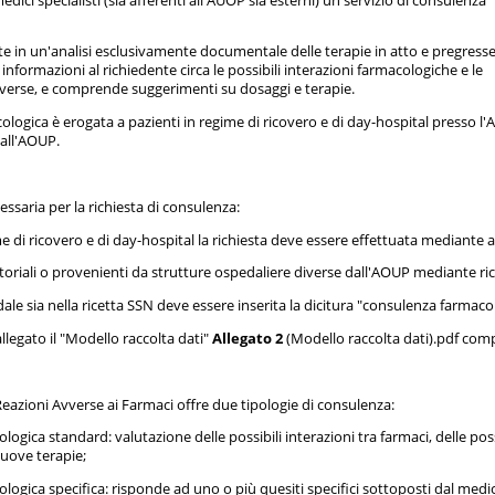
e in un'analisi esclusivamente documentale delle terapie in atto e pregress
 informazioni al richiedente circa le possibili interazioni farmacologiche e le
vverse, e comprende suggerimenti su dosaggi e terapie.
logica è erogata a pazienti in regime di ricovero e di day-hospital presso l'
dall'AOUP.
saria per la richiesta di consulenza:
ime di ricovero e di day-hospital la richiesta deve essere effettuata median
toriali o provenienti da strutture ospedaliere diverse dall'AOUP mediante ri
ale sia nella ricetta SSN deve essere inserita la dicitura "consulenza farmaco
llegato il "Modello raccolta dati"
Allegato 2
(Modello raccolta dati).pdf compi
azioni Avverse ai Farmaci offre due tipologie di consulenza:
ogica standard: valutazione delle possibili interazioni tra farmaci, delle pos
nuove terapie;
logica specifica: risponde ad uno o più quesiti specifici sottoposti dal medic