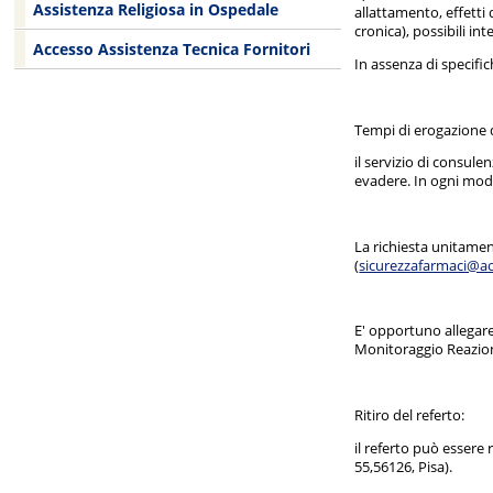
Assistenza Religiosa in Ospedale
allattamento, effetti 
cronica), possibili int
Accesso Assistenza Tecnica Fornitori
In assenza di specifi
Tempi di erogazione d
il servizio di consul
evadere. In ogni modo
La richiesta unitame
(
sicurezzafarmaci@ao
E' opportuno allegare 
Monitoraggio Reazioni
Ritiro del referto:
il referto può esser
55,56126, Pisa).