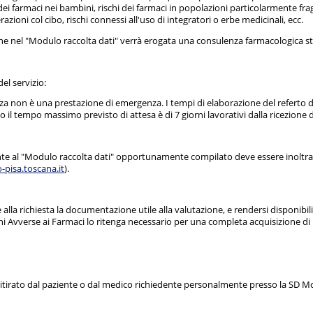
dei farmaci nei bambini, rischi dei farmaci in popolazioni particolarmente fragi
erazioni col cibo, rischi connessi all'uso di integratori o erbe medicinali, ecc.
che nel "Modulo raccolta dati" verrà erogata una consulenza farmacologica s
el servizio:
enza non è una prestazione di emergenza. I tempi di elaborazione del referto
 il tempo massimo previsto di attesa è di 7 giorni lavorativi dalla ricezione d
nte al "Modulo raccolta dati" opportunamente compilato deve essere inoltrat
-pisa.toscana.it
).
alla richiesta la documentazione utile alla valutazione, e rendersi disponibili
 Avverse ai Farmaci lo ritenga necessario per una completa acquisizione di in
e ritirato dal paziente o dal medico richiedente personalmente presso la SD