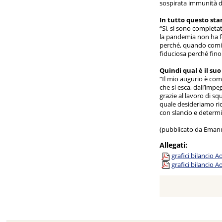
sospirata immunità d
In tutto questo st
“Sì, si sono completat
la pandemia non ha fe
perché, quando cominc
fiduciosa perché fino
Quindi qual è il suo
“Il mio augurio è com
che si esca, dall’imp
grazie al lavoro di s
quale desideriamo ric
con slancio e determi
(pubblicato da Emanu
Allegati:
grafici bilancio 
grafici bilancio 