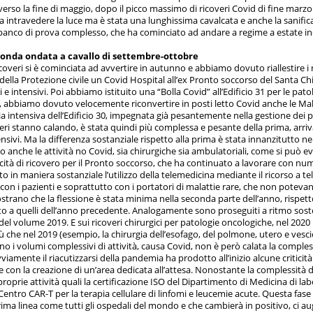
erso la fine di maggio, dopo il picco massimo di ricoveri Covid di fine marzo (1
intravedere la luce ma è stata una lunghissima cavalcata e anche la sanificaz
 banco di prova complesso, che ha cominciato ad andare a regime a estate in
econda ondata a cavallo di settembre-ottobre
ricoveri si è cominciata ad avvertire in autunno e abbiamo dovuto riallestire i 
 della Protezione civile un Covid Hospital all’ex Pronto soccorso del Santa Chi
i e intensivi. Poi abbiamo istituito una “Bolla Covid” all’Edificio 31 per le 
, abbiamo dovuto velocemente riconvertire in posti letto Covid anche le Mala
ia intensiva dell’Edificio 30, impegnata già pesantemente nella gestione dei p
ri stanno calando, è stata quindi più complessa e pesante della prima, arriva
ensivi. Ma la differenza sostanziale rispetto alla prima è stata innanzitutto ne
o anche le attività no Covid, sia chirurgiche sia ambulatoriali, come si può e
tà di ricovero per il Pronto soccorso, che ha continuato a lavorare con numeri 
in maniera sostanziale l’utilizzo della telemedicina mediante il ricorso a t
on i pazienti e soprattutto con i portatori di malattie rare, che non potevano
trano che la flessione è stata minima nella seconda parte dell’anno, rispetto al
to a quelli dell’anno precedente. Analogamente sono proseguiti a ritmo sost
del volume 2019. E sui ricoveri chirurgici per patologie oncologiche, nel 2020 
iù che nel 2019 (esempio, la chirurgia dell’esofago, del polmone, utero e vescica
no i volumi complessivi di attività, causa Covid, non è però calata la complessi
Ovviamente il riacutizzarsi della pandemia ha prodotto all’inizio alcune criticità
e con la creazione di un’area dedicata all’attesa. Nonostante la complessità
proprie attività quali la certificazione ISO del Dipartimento di Medicina di la
Centro CAR-T per la terapia cellulare di linfomi e leucemie acute. Questa fase
rima linea come tutti gli ospedali del mondo e che cambierà in positivo, ci