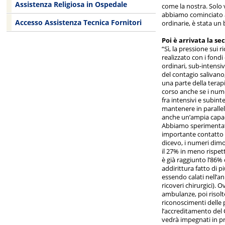
Assistenza Religiosa in Ospedale
come la nostra. Solo v
abbiamo cominciato a 
Accesso Assistenza Tecnica Fornitori
ordinarie, è stata un
Poi è arrivata la s
“Sì, la pressione sui 
realizzato con i fondi
ordinari, sub-intensiv
del contagio salivano
una parte della terap
corso anche se i nume
fra intensivi e subint
mantenere in parallel
anche un’ampia capaci
Abbiamo sperimentato 
importante contatto c
dicevo, i numeri dimos
il 27% in meno rispet
è già raggiunto l’86% 
addirittura fatto di p
essendo calati nell’an
ricoveri chirurgici). 
ambulanze, poi risolt
riconoscimenti delle 
l’accreditamento del 
vedrà impegnati in p