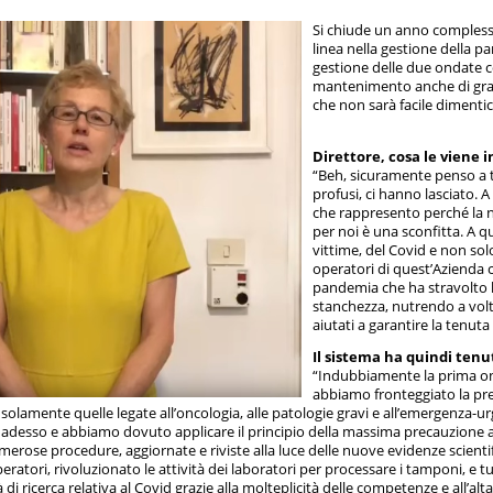
Si chiude un anno complesso
linea nella gestione della 
gestione delle due ondate con
mantenimento anche di gran
che non sarà facile dimentica
Direttore, cosa le viene
“Beh, sicuramente penso a t
profusi, ci hanno lasciato. A
che rappresento perché la n
per noi è una sconfitta. A qu
vittime, del Covid e non sol
operatori di quest’Azienda
pandemia che ha stravolto le
stanchezza, nutrendo a volte
aiutati a garantire la tenut
Il sistema ha quindi tenut
“Indubbiamente la prima ond
abbiamo fronteggiato la pre
olamente quelle legate all’oncologia, alle patologie gravi e all’emergenza-urg
adesso e abbiamo dovuto applicare il principio della massima precauzione an
erose procedure, aggiornate e riviste alla luce delle nuove evidenze scient
operatori, rivoluzionato le attività dei laboratori per processare i tamponi, 
tà di ricerca relativa al Covid grazie alla molteplicità delle competenze e all’a