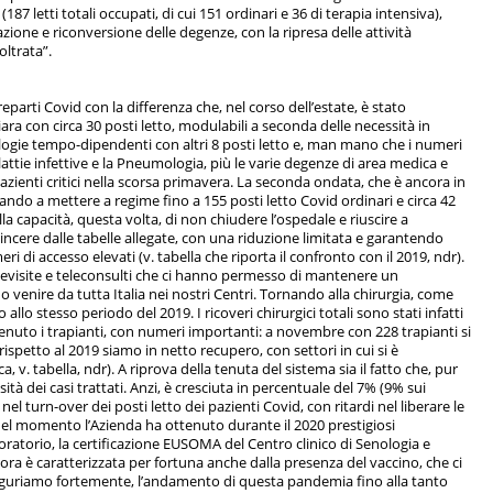
87 letti totali occupati, di cui 151 ordinari e 36 di terapia intensiva),
ione e riconversione delle degenze, con la ripresa delle attività
oltrata”.
reparti Covid con la differenza che, nel corso dell’estate, è stato
ara con circa 30 posti letto, modulabili a seconda delle necessità in
patologie tempo-dipendenti con altri 8 posti letto e, man mano che i numeri
ttie infettive e la Pneumologia, più le varie degenze di area medica e
azienti critici nella scorsa primavera. La seconda ondata, che è ancora in
ndo a mettere a regime fino a 155 posti letto Covid ordinari e circa 42
lla capacità, questa volta, di non chiudere l’ospedale e riuscire a
vincere dalle tabelle allegate, con una riduzione limitata e garantendo
di accesso elevati (v. tabella che riporta il confronto con il 2019, ndr).
elevisite e teleconsulti che ci hanno permesso di mantenere un
 venire da tutta Italia nei nostri Centri. Tornando alla chirurgia, come
lo stesso periodo del 2019. I ricoveri chirurgici totali sono stati infatti
enuto i trapianti, con numeri importanti: a novembre con 228 trapianti si
rispetto al 2019 siamo in netto recupero, con settori in cui si è
, v. tabella, ndr). A riprova della tenuta del sistema sia il fatto che, pur
tà dei casi trattati. Anzi, è cresciuta in percentuale del 7% (9% sui
 nel turn-over dei posti letto dei pazienti Covid, con ritardi nel liberare le
 del momento l’Azienda ha ottenuto durante il 2020 prestigiosi
boratorio, la certificazione EUSOMA del Centro clinico di Senologia e
 ora è caratterizzata per fortuna anche dalla presenza del vaccino, che ci
 auguriamo fortemente, l’andamento di questa pandemia fino alla tanto