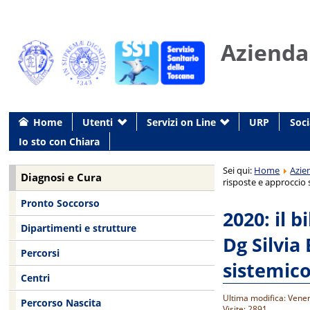
Azienda
Home
Utenti
Servizi on Line
URP
Soci
Io sto con Chiara
Sei qui:
Home
Azie
Diagnosi e Cura
risposte e approccio 
Pronto Soccorso
2020: il 
Dipartimenti e strutture
Dg Silvia
Percorsi
sistemico
Centri
Ultima modifica: Vene
Percorso Nascita
Visite: 2891