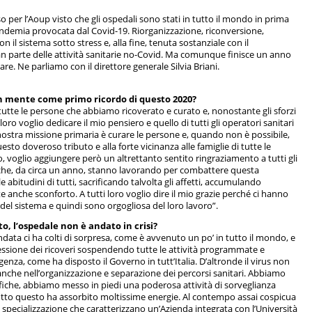
 per l’Aoup visto che gli ospedali sono stati in tutto il mondo in prima
pandemia provocata dal Covid-19. Riorganizzazione, riconversione,
 il sistema sotto stress e, alla fine, tenuta sostanziale con il
 parte delle attività sanitarie no-Covid. Ma comunque finisce un anno
re. Ne parliamo con il direttore generale Silvia Briani.
 in mente come primo ricordo di questo 2020?
utte le persone che abbiamo ricoverato e curato e, nonostante gli sforzi
 loro voglio dedicare il mio pensiero e quello di tutti gli operatori sanitari
ostra missione primaria è curare le persone e, quando non è possibile,
esto doveroso tributo e alla forte vicinanza alle famiglie di tutte le
o, voglio aggiungere però un altrettanto sentito ringraziamento a tutti gli
 che, da circa un anno, stanno lavorando per combattere questa
 abitudini di tutti, sacrificando talvolta gli affetti, accumulando
 anche sconforto. A tutti loro voglio dire il mio grazie perché ci hanno
a del sistema e quindi sono orgogliosa del loro lavoro”.
o, l’ospedale non è andato in crisi?
ata ci ha colti di sorpresa, come è avvenuto un po’ in tutto il mondo, e
ssione dei ricoveri sospendendo tutte le attività programmate e
enza, come ha disposto il Governo in tutt’Italia. D’altronde il virus non
che nell’organizzazione e separazione dei percorsi sanitari. Abbiamo
ifiche, abbiamo messo in piedi una poderosa attività di sorveglianza
e tutto questo ha assorbito moltissime energie. Al contempo assai cospicua
lta specializzazione che caratterizzano un’Azienda integrata con l’Università