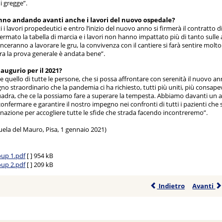
i gregge”.
anno andando avanti anche i lavori del nuovo ospedale?
i i lavori propedeutici e entro l’inizio del nuovo anno si firmerà il contratto 
rmato la tabella di marcia e i lavori non hanno impattato più di tanto sulle a
eranno a lavorare le gru, la convivenza con il cantiere si farà sentire molt
ra la prova generale è andata bene”.
 augurio per il 2021?
e quello di tutte le persone, che si possa affrontare con serenità il nuovo a
egno straordinario che la pandemia ci ha richiesto, tutti più uniti, più consap
quadra, che ce la possiamo fare a superare la tempesta. Abbiamo davanti un an
onfermare e garantire il nostro impegno nei confronti di tutti i pazienti che s
nazione per accogliere tutte le sfide che strada facendo incontreremo”.
ela del Mauro, Pisa, 1 gennaio 2021)
Aoup 1.pdf
[ ]
954 kB
Aoup 2.pdf
[ ]
209 kB
Indietro
Avanti