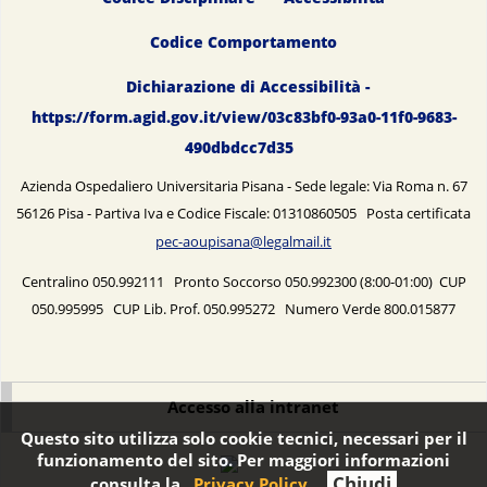
Codice Comportamento
Dichiarazione di Accessibilità -
https://form.agid.gov.it/view/03c83bf0-93a0-11f0-9683-
490dbdcc7d35
Azienda Ospedaliero Universitaria Pisana - Sede legale: Via Roma n. 67
56126 Pisa - Partiva Iva e Codice Fiscale: 01310860505 Posta certificata
pec-aoupisana@legalmail.it
Centralino 050.992111 Pronto Soccorso 050.992300 (8:00-01:00) CUP
050.995995 CUP Lib. Prof. 050.995272 Numero Verde 800.015877
Accesso alla intranet
Questo sito utilizza solo cookie tecnici, necessari per il
funzionamento del sito. Per maggiori informazioni
Chiudi
consulta la
Privacy Policy